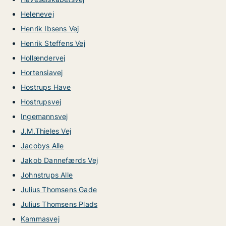
Helenevej
Henrik Ibsens Vej
Henrik Steffens Vej
Hollændervej
Hortensiavej
Hostrups Have
Hostrupsvej
Ingemannsvej
J.M.Thieles Vej
Jacobys Alle
Jakob Dannefærds Vej
Johnstrups Alle
Julius Thomsens Gade
Julius Thomsens Plads
Kammasvej