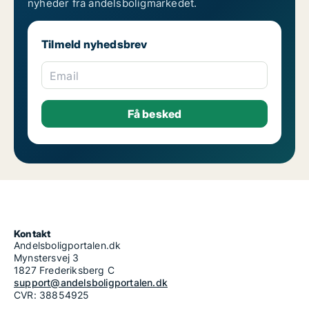
nyheder fra andelsboligmarkedet.
Tilmeld nyhedsbrev
Email
Kontakt
Andelsboligportalen.dk
Mynstersvej 3
1827 Frederiksberg C
support@andelsboligportalen.dk
CVR: 38854925