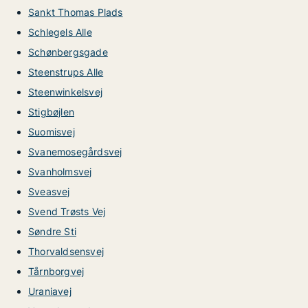
Sankt Thomas Plads
Schlegels Alle
Schønbergsgade
Steenstrups Alle
Steenwinkelsvej
Stigbøjlen
Suomisvej
Svanemosegårdsvej
Svanholmsvej
Sveasvej
Svend Trøsts Vej
Søndre Sti
Thorvaldsensvej
Tårnborgvej
Uraniavej