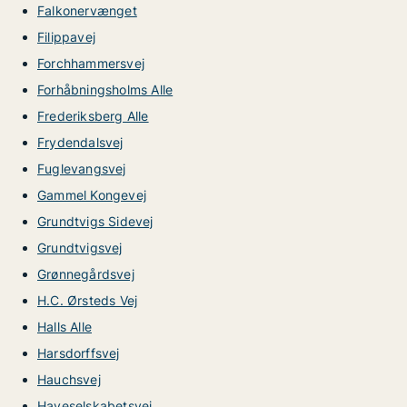
Falkonervænget
Filippavej
Forchhammersvej
Forhåbningsholms Alle
Frederiksberg Alle
Frydendalsvej
Fuglevangsvej
Gammel Kongevej
Grundtvigs Sidevej
Grundtvigsvej
Grønnegårdsvej
H.C. Ørsteds Vej
Halls Alle
Harsdorffsvej
Hauchsvej
Haveselskabetsvej