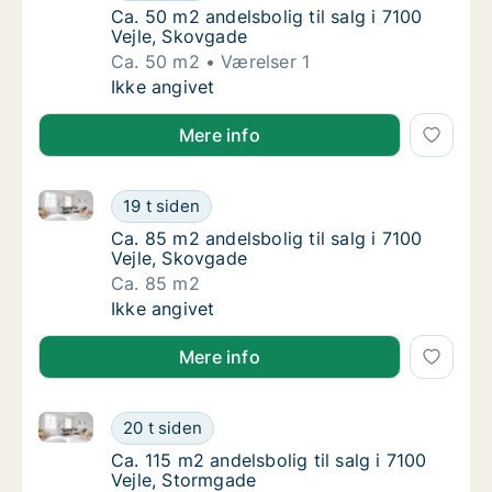
Ca. 50 m2 andelsbolig til salg i 7100 Vejle,
Ca. 50 m2 andelsbolig til salg i 7100
Vejle, Skovgade
Ca. 50 m2
Værelser 1
Ca. 50 m2 andelsbolig til salg i 7100 Vejle,
Ikke angivet
Mere info
Ca. 85 m2 andelsbolig til salg i 7100 Vejle, Skovgade
Ca. 85 m2 andelsbolig til salg i 7100 Vejle,
19 t siden
Ca. 85 m2 andelsbolig til salg i 7100 Vejle,
Ca. 85 m2 andelsbolig til salg i 7100
Vejle, Skovgade
Ca. 85 m2
Ca. 85 m2 andelsbolig til salg i 7100 Vejle,
Ikke angivet
Mere info
Ca. 115 m2 andelsbolig til salg i 7100 Vejle, Stormga
Ca. 115 m2 andelsbolig til salg i 7100 Vejle
20 t siden
Ca. 115 m2 andelsbolig til salg i 7100 Vejle,
Ca. 115 m2 andelsbolig til salg i 7100
Vejle, Stormgade