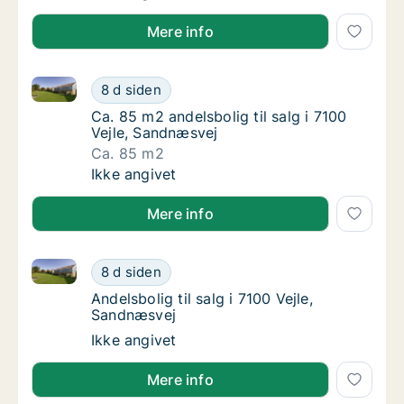
Mere info
Ca. 85 m2 andelsbolig til salg i 7100 Vejle, Sandnæs
Ca. 85 m2 andelsbolig til salg i 7100 Vejle,
8 d siden
Ca. 85 m2 andelsbolig til salg i 7100 Vejle,
Ca. 85 m2 andelsbolig til salg i 7100
Vejle, Sandnæsvej
Ca. 85 m2
Ca. 85 m2 andelsbolig til salg i 7100 Vejle,
Ikke angivet
Mere info
Andelsbolig til salg i 7100 Vejle, Sandnæsvej
Andelsbolig til salg i 7100 Vejle, Sandnæsvej
8 d siden
Andelsbolig til salg i 7100 Vejle, Sandnæsvej
Andelsbolig til salg i 7100 Vejle,
Sandnæsvej
Andelsbolig til salg i 7100 Vejle, Sandnæsvej
Ikke angivet
Mere info