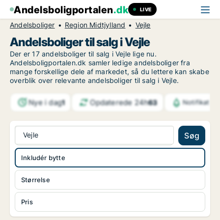
Andelsboligportalen
.dk
LIVE
Andelsboliger
Region Midtjylland
Vejle
Andelsboliger til salg i Vejle
Der er 17 andelsboliger til salg i Vejle lige nu.
Andelsboligportalen.dk samler ledige andelsboliger fra
mange forskellige dele af markedet, så du lettere kan skabe
overblik over relevante andelsboliger til salg i Vejle.
Nye i dag
Opdaterede 24h
1
63
Notifikatio
Vejle
Søg
Inkludér bytte
Størrelse
Pris