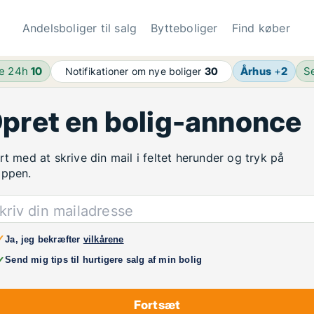
Andelsboliger til salg
Bytteboliger
Find køber
de 24h
10
Århus
+
2
S
Notifikationer om nye boliger
30
pret en bolig-annonce
rt med at skrive din mail i feltet herunder og tryk på
appen.
kriv din mailadresse
✓
Ja, jeg bekræfter
vilkårene
✓
Send mig tips til hurtigere salg af min bolig