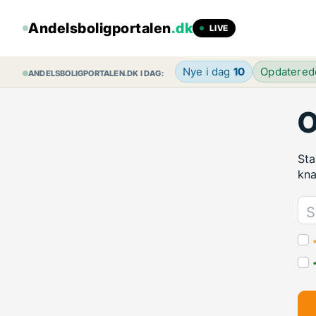
Andelsboligportalen
.dk
LIVE
Nye i dag
10
Opdatere
ANDELSBOLIGPORTALEN.DK I DAG:
O
Sta
kn
S