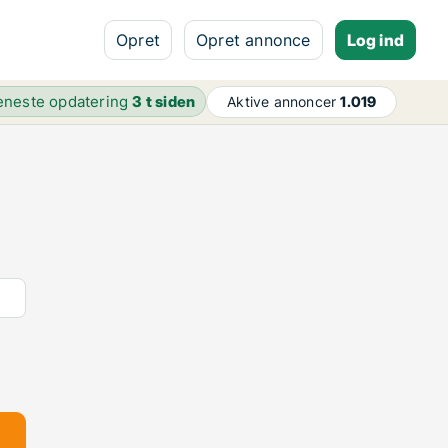
Opret
Opret annonce
Log ind
eneste opdatering
3 t siden
Aktive annoncer
1.019