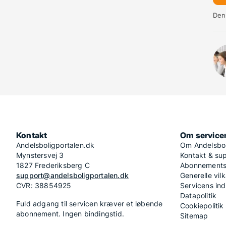
De
Kontakt
Om service
Andelsboligportalen.dk
Om Andelsbol
Mynstersvej 3
Kontakt & su
1827 Frederiksberg C
Abonnementsv
support@andelsboligportalen.dk
Generelle vilk
CVR: 38854925
Servicens in
Datapolitik
Fuld adgang til servicen kræver et løbende
Cookiepolitik
abonnement. Ingen bindingstid.
Sitemap