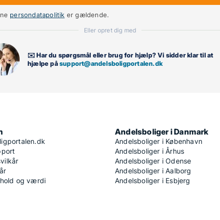
nne
persondatapolitik
er gældende.
Eller opret dig med
✉️ Har du spørgsmål eller brug for hjælp? Vi sidder klar til at
hjælpe på
support@andelsboligportalen.dk
n
Andelsboliger i Danmark
igportalen.dk
Andelsboliger i København
pport
Andelsboliger i Århus
ilkår
Andelsboliger i Odense
år
Andelsboliger i Aalborg
dhold og værdi
Andelsboliger i Esbjerg