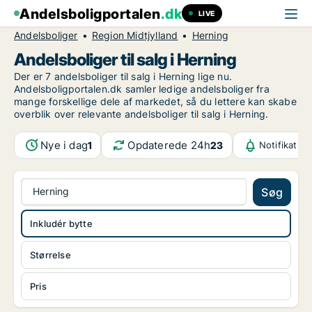
Andelsboligportalen
.dk
LIVE
Andelsboliger
Region Midtjylland
Herning
Andelsboliger til salg i Herning
Der er 7 andelsboliger til salg i Herning lige nu.
Andelsboligportalen.dk samler ledige andelsboliger fra
mange forskellige dele af markedet, så du lettere kan skabe
overblik over relevante andelsboliger til salg i Herning.
Nye i dag
Opdaterede 24h
1
23
Notifikatio
Herning
Søg
Inkludér bytte
Størrelse
Pris