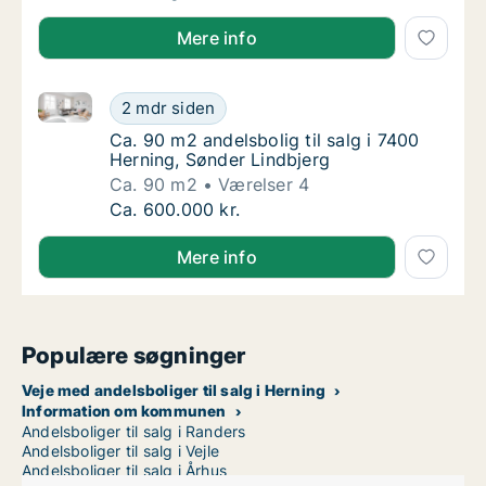
Mere info
Ca. 90 m2 andelsbolig til salg i 7400 Herning, Sønde
Ca. 90 m2 andelsbolig til salg i 7400 Hernin
2 mdr siden
Ca. 90 m2 andelsbolig til salg i 7400 Hernin
Ca. 90 m2 andelsbolig til salg i 7400
Herning, Sønder Lindbjerg
Ca. 90 m2
Værelser 4
Ca. 90 m2 andelsbolig til salg i 7400 Hernin
Ca. 600.000 kr.
Mere info
Populære søgninger
Veje med andelsboliger til salg i Herning
Information om kommunen
Andelsboliger til salg i Randers
Andelsboliger til salg i Vejle
Andelsboliger til salg i Århus