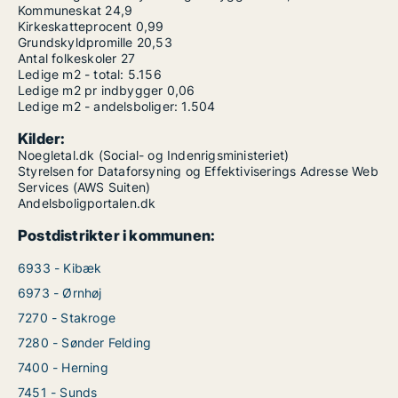
Kommuneskat
24,9
Kirkeskatteprocent
0,99
Grundskyldpromille
20,53
Antal folkeskoler
27
Ledige m2 - total:
5.156
Ledige m2 pr indbygger
0,06
Ledige m2 - andelsboliger:
1.504
Kilder:
Noegletal.dk (Social- og Indenrigsministeriet)
Styrelsen for Dataforsyning og Effektiviserings Adresse Web
Services (AWS Suiten)
Andelsboligportalen.dk
Postdistrikter i kommunen:
6933 - Kibæk
6973 - Ørnhøj
7270 - Stakroge
7280 - Sønder Felding
7400 - Herning
7451 - Sunds