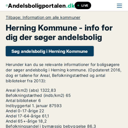
Andelsboligportalen
.dk
LIVE
Tilbage: Information om alle kommuner
Herning Kommune - info for
dig der søger andelsbolig
Søg andelsbolig i Herning Kommune
Herunder kan du se relevante informationer for boligsøgere
der søger andelsbolig i Herning kommune. (Opdateret 2016,
dog er tallene for Areal, Befolkningstæthed og antal
biblioteker fra 2013):
Areal (km2) (abs)
1322,83
Befolkningstæthed (indb/km2)
65
Antal biblioteker
6
Indbyggertal 1. januar
87593
Andel 0-17-årige
22
Andel 17-64-årige
61,1
Andel 65+-årige
18,2
Befolkningsandel i bymæssig bebyggelse
86,3