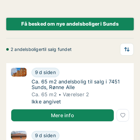
Få besked om nye andelsboliger i Sunds
2 andelsboligertil salg fundet
Ca. 65 m2 andelsbolig til salg i 7451 Sunds, Rønne Al
Ca. 65 m2 andelsbolig til salg i 7451 Sunds,
9 d siden
Ca. 65 m2 andelsbolig til salg i 7451 Sunds,
Ca. 65 m2 andelsbolig til salg i 7451
Sunds, Rønne Alle
Ca. 65 m2
Værelser 2
Ca. 65 m2 andelsbolig til salg i 7451 Sunds,
Ikke angivet
Mere info
Ca. 65 m2 andelsbolig til salg i 7451 Sunds, Rønne Al
Ca. 65 m2 andelsbolig til salg i 7451 Sunds,
9 d siden