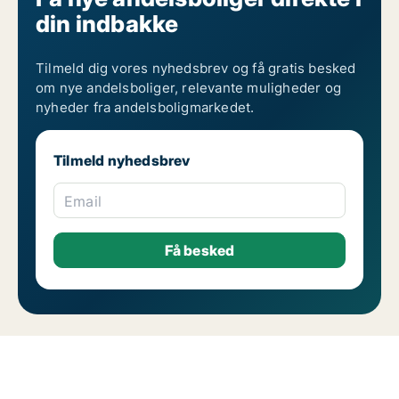
din indbakke
Tilmeld dig vores nyhedsbrev og få gratis besked
om nye andelsboliger, relevante muligheder og
nyheder fra andelsboligmarkedet.
Tilmeld nyhedsbrev
Email