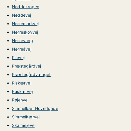
Nøddekrogen
Nøddevej
Nørremarkvej
Nørreskovvej
Nørrevang
Nørreåvej
Pilevej
Præstegårdvej
Præstegårdvænget
Riskærvej
Ruskærvej
Røjenvej
Simmelkær Hovedgade
Simmelkærvej
Skalmejevej