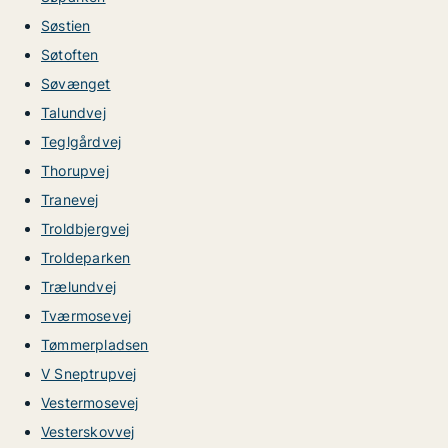
Søstien
Søtoften
Søvænget
Talundvej
Teglgårdvej
Thorupvej
Tranevej
Troldbjergvej
Troldeparken
Trælundvej
Tværmosevej
Tømmerpladsen
V Sneptrupvej
Vestermosevej
Vesterskovvej