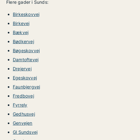
Flere gader i Sunds:
Birkeskovvej
Birkevej
Bækvej
Bødkervej
Bøgeskovvej
Damtoftevej
Drejervej
Egeskovvej
Faunbjergvej
Fredbovej
Fyrrely
Gedhusvej
Genvejen
Gl Sundsvej