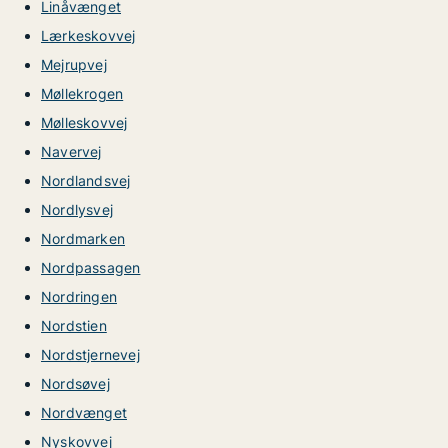
Linåvænget
Lærkeskovvej
Mejrupvej
Møllekrogen
Mølleskovvej
Navervej
Nordlandsvej
Nordlysvej
Nordmarken
Nordpassagen
Nordringen
Nordstien
Nordstjernevej
Nordsøvej
Nordvænget
Nyskovvej