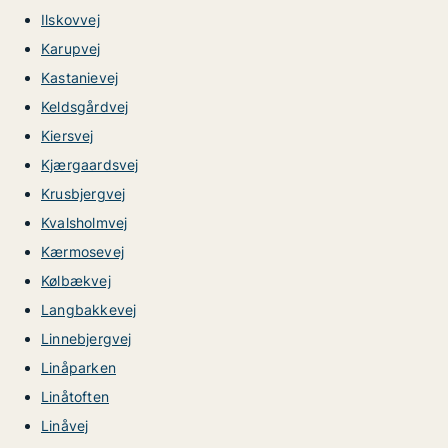
Ilskovvej
Karupvej
Kastanievej
Keldsgårdvej
Kiersvej
Kjærgaardsvej
Krusbjergvej
Kvalsholmvej
Kærmosevej
Kølbækvej
Langbakkevej
Linnebjergvej
Linåparken
Linåtoften
Linåvej