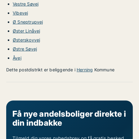
Vestre Søvej
Vibevej
Ø Sneptrupvej
Øster Linåvej
Østerskovvej
Østre Søvej
Åvej
Dette postdistrikt er beliggende i
Herning
Kommune
Få nye andelsboliger direkte i
din indbakke
Tilmeld dig vores nyhedsbrev og få gratis besked