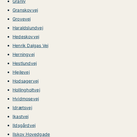
Granly
Granskovvej
Grovevej
Haraldslundvej
Hedeskovvej
Henrik Dalgas Vej
Herningvej
Hestlundvej
Hjejlevej
Hodsagervej
Hollingholtvej
Hvidmosevej
Idrætsvej
Ikastvej
Ildsgårdvej
Ilskov Hovedgade