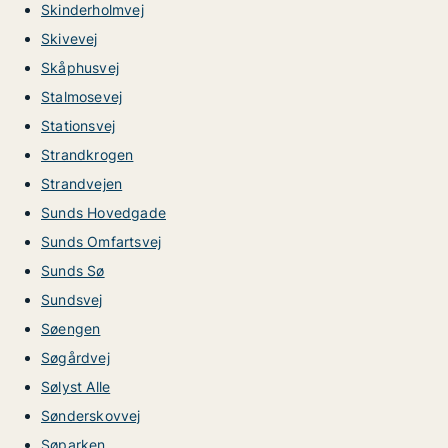
Skinderholmvej
Skivevej
Skåphusvej
Stalmosevej
Stationsvej
Strandkrogen
Strandvejen
Sunds Hovedgade
Sunds Omfartsvej
Sunds Sø
Sundsvej
Søengen
Søgårdvej
Sølyst Alle
Sønderskovvej
Søparken