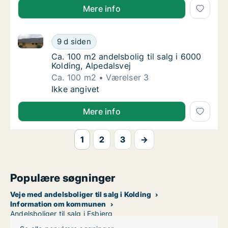
Mere info
Ca. 100 m2 andelsbolig til salg i 6000 Kolding, Alped
Ca. 100 m2 andelsbolig til salg i 6000 Koldi
9 d siden
Ca. 100 m2 andelsbolig til salg i 6000 Koldi
Ca. 100 m2 andelsbolig til salg i 6000
Kolding, Alpedalsvej
Ca. 100 m2
Værelser 3
Ca. 100 m2 andelsbolig til salg i 6000 Koldi
Ikke angivet
Mere info
1
2
3
→
Populære søgninger
Veje med andelsboliger til salg i Kolding
Information om kommunen
Andelsboliger til salg i Esbjerg