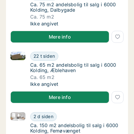
Ca. 75 m2 andelsbolig til salg i 6000 Koldin
Ca. 75 m2 andelsbolig til salg i 6000
Kolding, Dalbygade
Ca. 75 m2
Ca. 75 m2 andelsbolig til salg i 6000 Koldi
Ikke angivet
Mere info
Ca. 65 m2 andelsbolig til salg i 6000 Kolding, Æble
Ca. 65 m2 andelsbolig til salg i 6000 Koldi
22 t siden
Ca. 65 m2 andelsbolig til salg i 6000 Koldi
Ca. 65 m2 andelsbolig til salg i 6000
Kolding, Æblehaven
Ca. 65 m2
Ca. 65 m2 andelsbolig til salg i 6000 Koldi
Ikke angivet
Mere info
Ca. 150 m2 andelsbolig til salg i 6000 Kolding, Fem
Ca. 150 m2 andelsbolig til salg i 6000 Kold
2 d siden
Ca. 150 m2 andelsbolig til salg i 6000 Kold
Ca. 150 m2 andelsbolig til salg i 6000
Kolding, Femøvænget