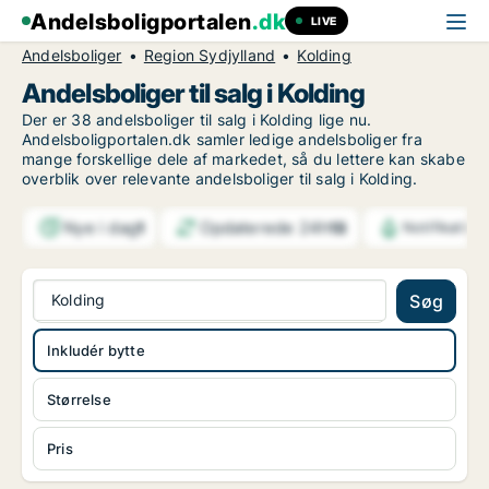
Andelsboligportalen
.dk
LIVE
Andelsboliger
Region Sydjylland
Kolding
Andelsboliger til salg i Kolding
Der er 38 andelsboliger til salg i Kolding lige nu.
Andelsboligportalen.dk samler ledige andelsboliger fra
mange forskellige dele af markedet, så du lettere kan skabe
overblik over relevante andelsboliger til salg i Kolding.
Nye i dag
Opdaterede 24h
1
13
Notifikation
Kolding
Søg
Inkludér bytte
Størrelse
Pris