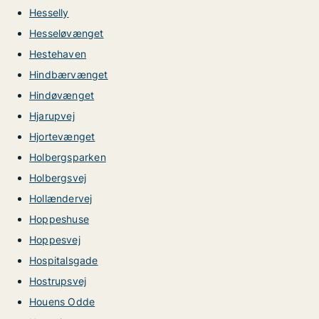
Hesselly
Hesseløvænget
Hestehaven
Hindbærvænget
Hindøvænget
Hjarupvej
Hjortevænget
Holbergsparken
Holbergsvej
Hollændervej
Hoppeshuse
Hoppesvej
Hospitalsgade
Hostrupsvej
Houens Odde