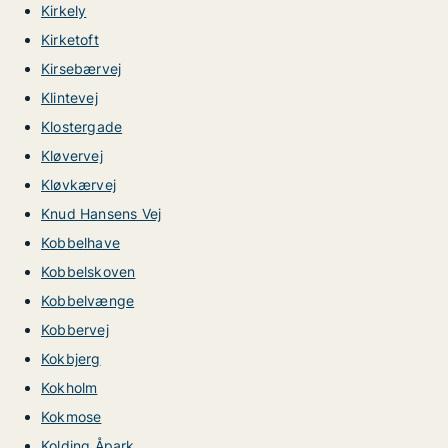
Kirkely
Kirketoft
Kirsebærvej
Klintevej
Klostergade
Kløvervej
Kløvkærvej
Knud Hansens Vej
Kobbelhave
Kobbelskoven
Kobbelvænge
Kobbervej
Kokbjerg
Kokholm
Kokmose
Kolding Åpark