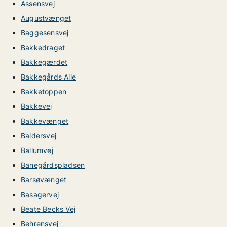
Assensvej
Augustvænget
Baggesensvej
Bakkedraget
Bakkegærdet
Bakkegårds Alle
Bakketoppen
Bakkevej
Bakkevænget
Baldersvej
Ballumvej
Banegårdspladsen
Barsøvænget
Basagervej
Beate Becks Vej
Behrensvej