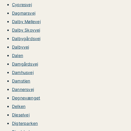
Cypresvej
Dagmarsvej
Dalby Møllevej
Dalby Skovvej
Dalbygårdsvej
Dalbyvej
Dalen
Damgårdsvej
Damhusvej
Damstien
Dannersvej
Degnevænget
Delken
Dieselvej
Digterparken