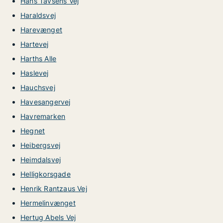
Hans Tavsens Vej
Haraldsvej
Harevænget
Hartevej
Harths Alle
Haslevej
Hauchsvej
Havesangervej
Havremarken
Hegnet
Heibergsvej
Heimdalsvej
Helligkorsgade
Henrik Rantzaus Vej
Hermelinvænget
Hertug Abels Vej