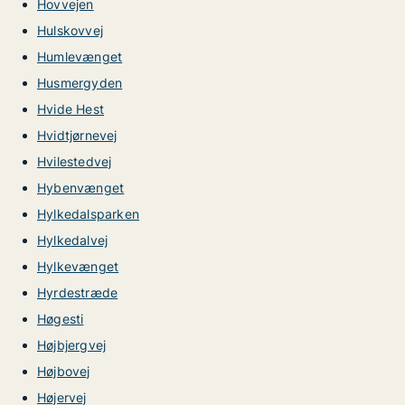
Hovvejen
Hulskovvej
Humlevænget
Husmergyden
Hvide Hest
Hvidtjørnevej
Hvilestedvej
Hybenvænget
Hylkedalsparken
Hylkedalvej
Hylkevænget
Hyrdestræde
Høgesti
Højbjergvej
Højbovej
Højervej