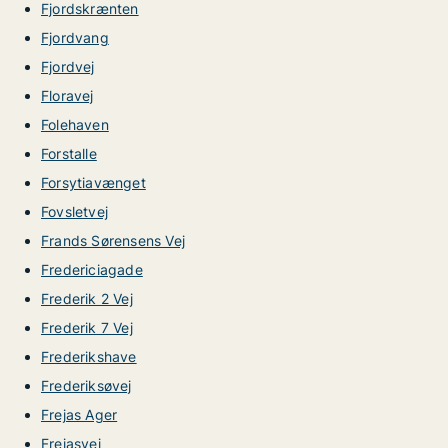
Fjordskrænten
Fjordvang
Fjordvej
Floravej
Folehaven
Forstalle
Forsytiavænget
Fovsletvej
Frands Sørensens Vej
Fredericiagade
Frederik 2 Vej
Frederik 7 Vej
Frederikshave
Frederiksøvej
Frejas Ager
Frejasvej