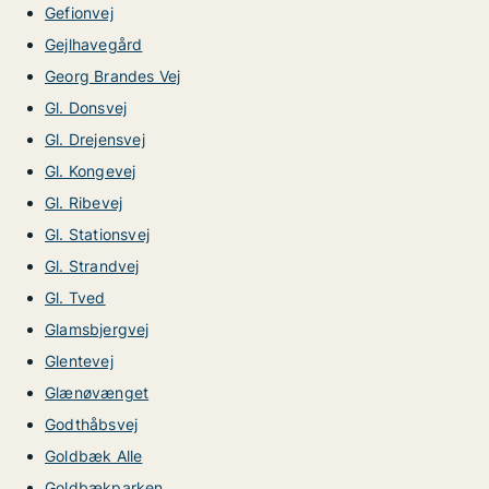
Gefionvej
Gejlhavegård
Georg Brandes Vej
Gl. Donsvej
Gl. Drejensvej
Gl. Kongevej
Gl. Ribevej
Gl. Stationsvej
Gl. Strandvej
Gl. Tved
Glamsbjergvej
Glentevej
Glænøvænget
Godthåbsvej
Goldbæk Alle
Goldbækparken