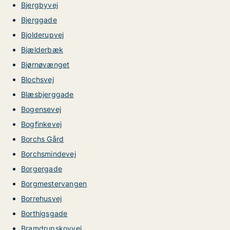
Bjergbyvej
Bjerggade
Bjolderupvej
Bjælderbæk
Bjørnøvænget
Blochsvej
Blæsbjerggade
Bogensevej
Bogfinkevej
Borchs Gård
Borchsmindevej
Borgergade
Borgmestervangen
Borrehusvej
Borthigsgade
Bramdrupskovvej