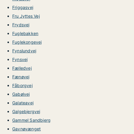
Friggasvej
Fru Jyttes Vej
Frydsvej
Fuglebakken
Fuglekongevej
Fynslundvej
Fynsvej
Fælledvej
Fænøvej
Fåborgvej
Gabølvej
Galateavej
Galgebjergvej
Gammel Sandbjerg
Gavnøvænget