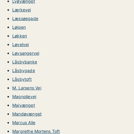
Lyøvænget
Lærkevej
Læssøegade
Løjpen
Løkken
Løvelvej
Løvsangervej
Låsbybanke
Låsbygade
Låsbytoft
M. Larsens Vej
Magnolievej
Majvænget
Mandøvænget
Marcus Alle
Margrethe Mortens Toft