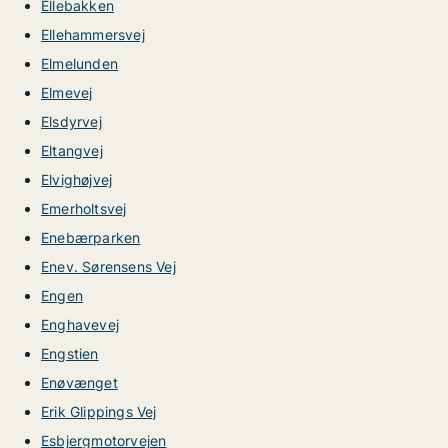
Ellebakken
Ellehammersvej
Elmelunden
Elmevej
Elsdyrvej
Eltangvej
Elvighøjvej
Emerholtsvej
Enebærparken
Enev. Sørensens Vej
Engen
Enghavevej
Engstien
Enøvænget
Erik Glippings Vej
Esbjergmotorvejen