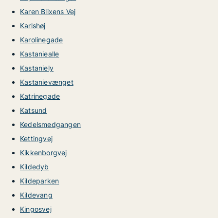
Karen Blixens Vej
Karlshøj
Karolinegade
Kastaniealle
Kastaniely
Kastanievænget
Katrinegade
Katsund
Kedelsmedgangen
Kettingvej
Kikkenborgvej
Kildedyb
Kildeparken
Kildevang
Kingosvej