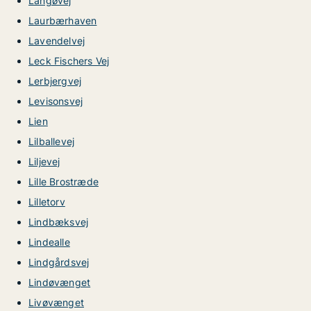
Langøvej
Laurbærhaven
Lavendelvej
Leck Fischers Vej
Lerbjergvej
Levisonsvej
Lien
Lilballevej
Liljevej
Lille Brostræde
Lilletorv
Lindbæksvej
Lindealle
Lindgårdsvej
Lindøvænget
Livøvænget