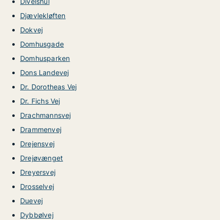
Divelshul
Djævlekløften
Dokvej
Domhusgade
Domhusparken
Dons Landevej
Dr. Dorotheas Vej
Dr. Fichs Vej
Drachmannsvej
Drammenvej
Drejensvej
Drejøvænget
Dreyersvej
Drosselvej
Duevej
Dybbølvej