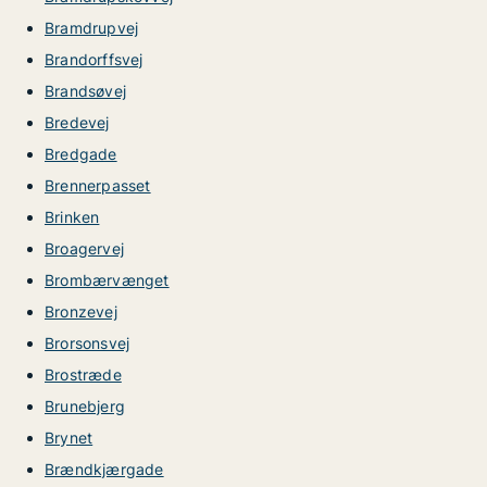
Bramdrupvej
Brandorffsvej
Brandsøvej
Bredevej
Bredgade
Brennerpasset
Brinken
Broagervej
Brombærvænget
Bronzevej
Brorsonsvej
Brostræde
Brunebjerg
Brynet
Brændkjærgade