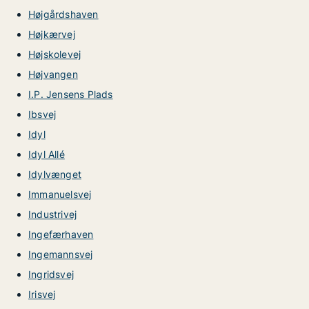
Højgårdshaven
Højkærvej
Højskolevej
Højvangen
I.P. Jensens Plads
Ibsvej
Idyl
Idyl Allé
Idylvænget
Immanuelsvej
Industrivej
Ingefærhaven
Ingemannsvej
Ingridsvej
Irisvej