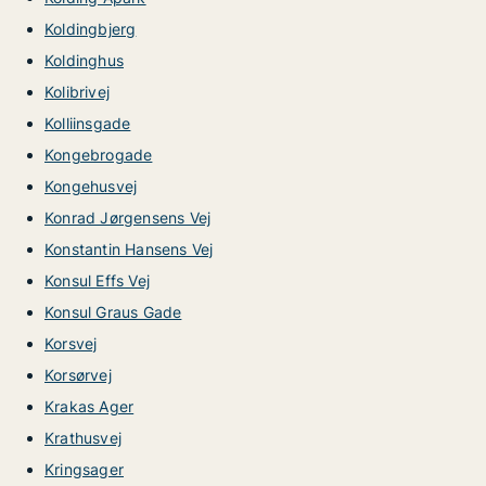
Koldingbjerg
Koldinghus
Kolibrivej
Kolliinsgade
Kongebrogade
Kongehusvej
Konrad Jørgensens Vej
Konstantin Hansens Vej
Konsul Effs Vej
Konsul Graus Gade
Korsvej
Korsørvej
Krakas Ager
Krathusvej
Kringsager