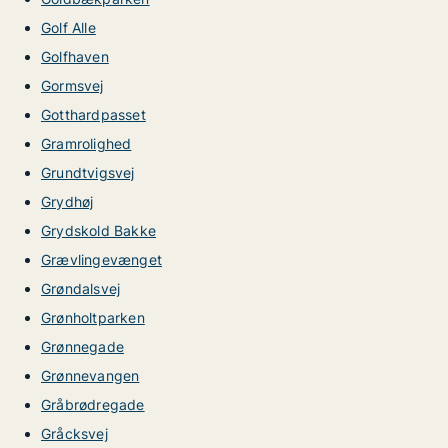
Golf Alle
Golfhaven
Gormsvej
Gotthardpasset
Gramrolighed
Grundtvigsvej
Grydhøj
Grydskold Bakke
Grævlingevænget
Grøndalsvej
Grønholtparken
Grønnegade
Grønnevangen
Gråbrødregade
Gråcksvej