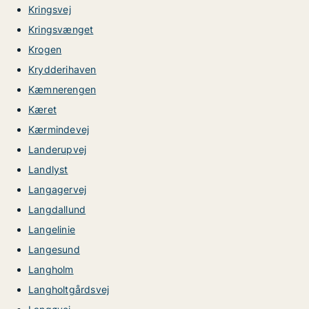
Kringsvej
Kringsvænget
Krogen
Krydderihaven
Kæmnerengen
Kæret
Kærmindevej
Landerupvej
Landlyst
Langagervej
Langdallund
Langelinie
Langesund
Langholm
Langholtgårdsvej