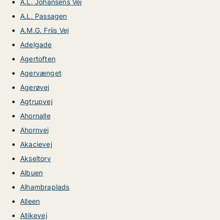
A.L. Johansens Vej
A.L. Passagen
A.M.G. Friis Vej
Adelgade
Agertoften
Agervænget
Agerøvej
Agtrupvej
Ahornalle
Ahornvej
Akacievej
Akseltorv
Albuen
Alhambraplads
Alleen
Allikevej