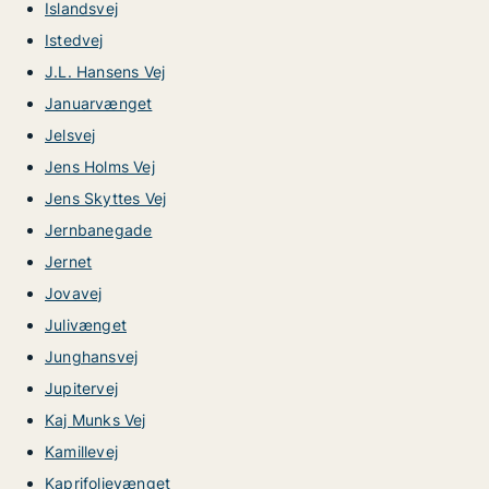
Islandsvej
Istedvej
J.L. Hansens Vej
Januarvænget
Jelsvej
Jens Holms Vej
Jens Skyttes Vej
Jernbanegade
Jernet
Jovavej
Julivænget
Junghansvej
Jupitervej
Kaj Munks Vej
Kamillevej
Kaprifolievænget