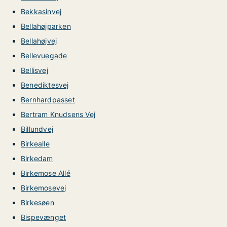
Bekkasinvej
Bellahøjparken
Bellahøjvej
Bellevuegade
Bellisvej
Benediktesvej
Bernhardpasset
Bertram Knudsens Vej
Billundvej
Birkealle
Birkedam
Birkemose Allé
Birkemosevej
Birkesøen
Bispevænget