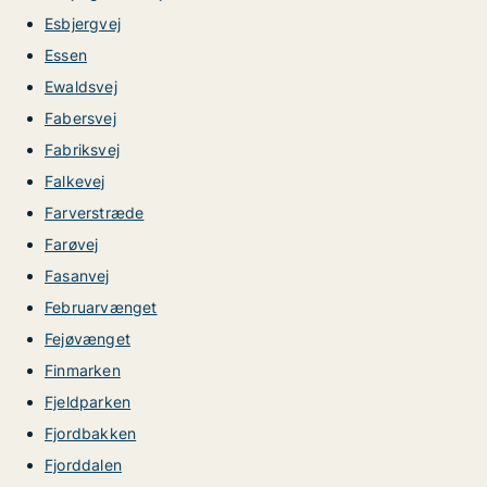
Esbjergvej
Essen
Ewaldsvej
Fabersvej
Fabriksvej
Falkevej
Farverstræde
Farøvej
Fasanvej
Februarvænget
Fejøvænget
Finmarken
Fjeldparken
Fjordbakken
Fjorddalen