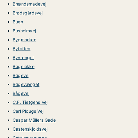
Brændsmadevej
Brødsgårdsvej
Buen
Busholmvej
Bygmarken
Bytoften
Byvænget
Bøgeløkke
Bøgevej
Bøgevænget
Bågøvej
C.F. Tietgens Vej
Carl Plougs Vej
Caspar Müllers Gade
Castenskjoldsvej
Catolhavegyden