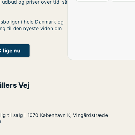
i udbud og priser over tid, så
sboliger i hele Danmark og
ng til den nyeste viden om
C lige nu
llers Vej
ig til salg i 1070 København K, Vingårdstræde
ig til salg i 1070 København K, Vingårdstræde
g i 1070 København K, Vingårdstræde
 K, Vingårdstræde
3