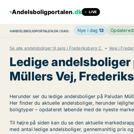
Andelsboligportalen
.dk
LIVE
Nye i dag
13
Opdatere
ANDELSBOLIGPORTALEN.DK I DAG:
Se alle andelsboliger til salg i Frederiksberg C
Veje i Frede
Ledige andelsboliger
Müllers Vej, Frederik
Herunder ser du ledige andelsboliger på Paludan Mülle
Her finder du aktuelle andelsboliger, herunder lejligh
boligtyper – opdateret løbende med de nyeste marke
Til højre på siden kan du se den aktuelle markedsrap
med antal ledige andelsboliger, gennemsnitlig pris og