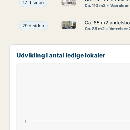
Ca. 110 m2 andelsbolig til sal
Ca. 110 m2 andelsbolig til salg på 1900 Frederik
17 d siden
Ca. 110 m2
Værelser
Ca. 85 m2 andelsbol
Ca. 85 m2 andelsbol
Ca. 85 m2 andelsbolig til sal
Ca. 85 m2 andelsbolig til salg på 2100 Københav
29 d siden
Ca. 85 m2
Værelser 
Udvikling i antal ledige lokaler
1