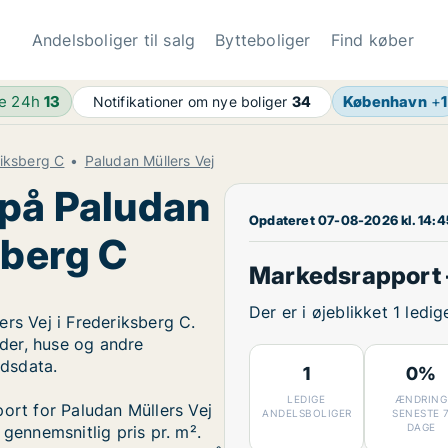
Andelsboliger til salg
Bytteboliger
Find køber
de 24h
13
København
+
1
Notifikationer om nye boliger
34
riksberg C
Paludan Müllers Vej
 på Paludan
Opdateret 07-08-2026 kl. 14:4
sberg C
Markedsrapport –
Der er i øjeblikket 1 ledi
rs Vej i Frederiksberg C.
eder, huse og andre
dsdata.
1
0%
LEDIGE
ÆNDRING
port for Paludan Müllers Vej
ANDELSBOLIGER
SENESTE 
DAGE
 gennemsnitlig pris pr. m².