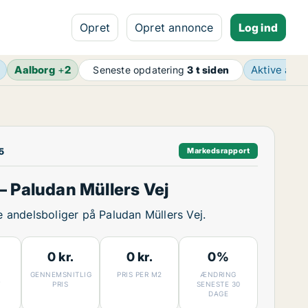
Opret
Opret annonce
Log ind
Aalborg
+
2
Aktive ann
Seneste opdatering
3 t siden
5
Markedsrapport
 Paludan Müllers Vej
ge andelsboliger på Paludan Müllers Vej.
0 kr.
0 kr.
0%
GENNEMSNITLIG
PRIS PER M2
ÆNDRING
7
PRIS
SENESTE 30
DAGE