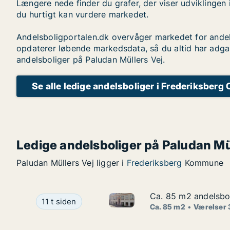
Længere nede finder du grafer, der viser udviklingen 
du hurtigt kan vurdere markedet.
Andelsboligportalen.dk overvåger markedet for andel
opdaterer løbende markedsdata, så du altid har adga
andelsboliger på Paludan Müllers Vej.
Se alle ledige andelsboliger i Frederiksberg 
Ledige andelsboliger på Paludan Mü
Paludan Müllers Vej ligger i
Frederiksberg
Kommune
Ca. 85 m2 andelsbol
Ca. 85 m2 andelsbol
Ca. 85 m2 andelsbolig til sal
Ca. 85 m2 andelsbolig til salg i 1070 København
11 t siden
Ca. 85 m2
Værelser 