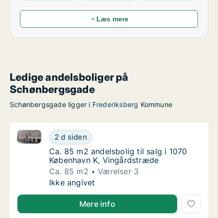
Læs mere
Ledige andelsboliger på
Schønbergsgade
Schønbergsgade ligger i
Frederiksberg
Kommune
Ca. 85 m2 andelsbolig til salg i 1070 København K, 
Ca. 85 m2 andelsbolig til salg i 1070 Køben
2 d siden
Ca. 85 m2 andelsbolig til salg i 1070 Købe
Ca. 85 m2 andelsbolig til salg i 1070
København K, Vingårdstræde
Ca. 85 m2
Værelser 3
Ca. 85 m2 andelsbolig til salg i 1070 Køben
Ikke angivet
Mere info