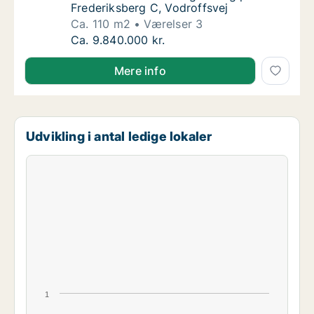
Frederiksberg C, Vodroffsvej
Ca. 110 m2
Værelser 3
Ca. 110 m2 andelsbolig til salg på 1900 Fred
Ca. 9.840.000 kr.
Mere info
Udvikling i antal ledige lokaler
1