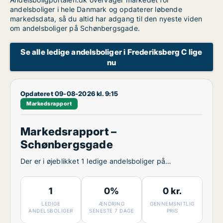
andelsboliger i hele Danmark og opdaterer løbende
markedsdata, så du altid har adgang til den nyeste viden
om andelsboliger på Schønbergsgade.
Se alle ledige andelsboliger i Frederiksberg C lige
nu
Opdateret 09-08-2026 kl. 9:15
Markedsrapport
Markedsrapport –
Schønbergsgade
Der er i øjeblikket 1 ledige andelsboliger på
Schønbergsgade.
1
0%
0 kr.
LEDIGE
ÆNDRING
GENNEMSNITLIG
ANDELSBOLIGER
SENESTE 7 DAGE
PRIS