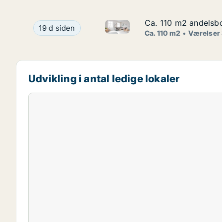
Ca. 110 m2 andelsbo
Ca. 110 m2 andelsbo
Ca. 110 m2 andelsbolig til sal
Ca. 110 m2 andelsbolig til salg på 1900 Frederik
19 d siden
Ca. 110 m2
Værelser
Udvikling i antal ledige lokaler