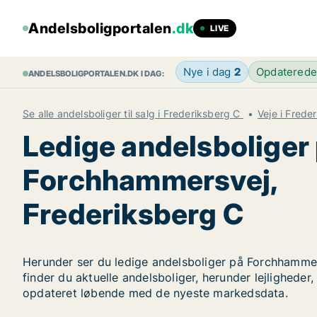
Andelsboligportalen
.dk
LIVE
Nye i dag
2
Opdatered
ANDELSBOLIGPORTALEN.DK I DAG:
Se alle andelsboliger til salg i Frederiksberg C
Veje i Frede
Ledige andelsboliger
Forchhammersvej,
Frederiksberg C
Herunder ser du ledige andelsboliger på Forchhammer
finder du aktuelle andelsboliger, herunder lejligheder
opdateret løbende med de nyeste markedsdata.