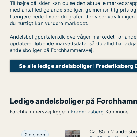
Til højre på siden kan du se den aktuelle markedsra
med antal ledige andelsboliger, gennemsnitlig pris og
Længere nede finder du grafer, der viser udviklingen 
du hurtigt kan vurdere markedet.
Andelsboligportalen.dk overvåger markedet for andel
opdaterer løbende markedsdata, så du altid har adga
andelsboliger på Forchhammersvej.
Se alle ledige andelsboliger i Frederiksberg 
Ledige andelsboliger på Forchham
Forchhammersvej ligger i
Frederiksberg
Kommune
Ca. 85 m2 andelsbol
Ca. 85 m2 andelsbol
Ca. 85 m2 andelsbolig til sal
Ca. 85 m2 andelsbolig til salg i 1070 København
2 d siden