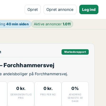
Opret
Opret annonce
Log ind
ring
40 min siden
Aktive annoncer
1.011
1
Markedsrapport
 – Forchhammersvej
ige andelsboliger på Forchhammersvej.
0 kr.
0 kr.
0%
GENNEMSNITLIG
PRIS PER M2
ÆNDRING
7
PRIS
SENESTE 30
DAGE