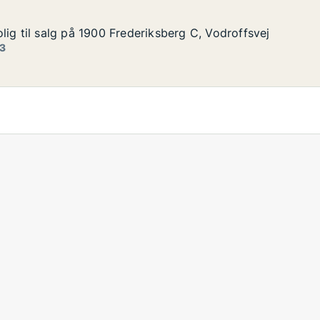
lig til salg på 1900 Frederiksberg C, Vodroffsvej
lig til salg på 1900 Frederiksberg C, Vodroffsvej
g på 1900 Frederiksberg C, Vodroffsvej
sberg C, Vodroffsvej
 3