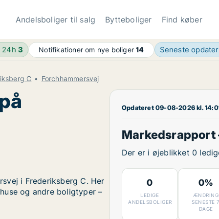
Andelsboliger til salg
Bytteboliger
Find køber
e 24h
3
Seneste opdate
Notifikationer om nye boliger
14
riksberg C
Forchhammersvej
 på
Opdateret 09-08-2026 kl. 14:0
Markedsrapport
Der er i øjeblikket 0 led
svej i Frederiksberg C. Her
0
0%
, huse og andre boligtyper –
LEDIGE
ÆNDRING
ANDELSBOLIGER
SENESTE 
DAGE