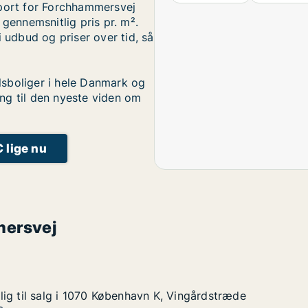
pport for Forchhammersvej
 gennemsnitlig pris pr. m².
i udbud og priser over tid, så
sboliger i hele Danmark og
ng til den nyeste viden om
C lige nu
mersvej
ig til salg i 1070 København K, Vingårdstræde
ig til salg i 1070 København K, Vingårdstræde
g i 1070 København K, Vingårdstræde
 K, Vingårdstræde