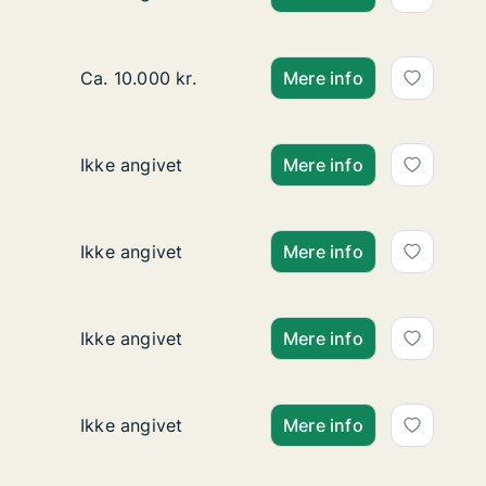
Ca. 130 m2 andelsbolig til salg i 2400 Københa
Ca. 10.000 kr.
Mere info
Ca. 100 m2 andelsbolig til salg på 2100 Køben
Ikke angivet
Mere info
Ca. 50 m2 andelsbolig til salg i 2791 Dragør, H
Ikke angivet
Mere info
Andelsbolig til salg i 1256 København K, Amali
Ikke angivet
Mere info
Ca. 170 m2 andelsbolig til salg i 1057 Københa
Ikke angivet
Mere info