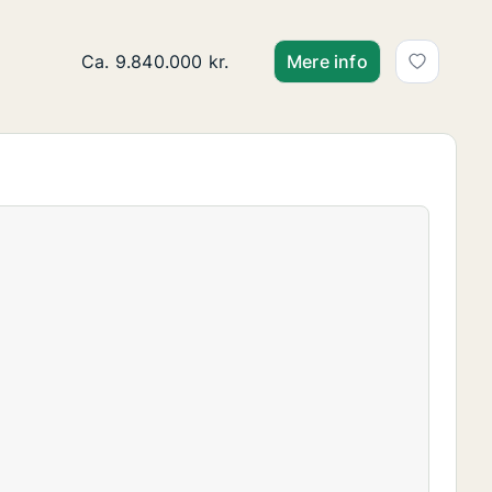
Ca. 110 m2 andelsbolig til salg på 1900 Frederi
Ca. 9.840.000 kr.
Mere info