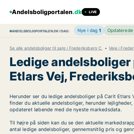
Andelsboligportalen
.dk
LIVE
Nye i dag
1
Opdaterede
ANDELSBOLIGPORTALEN.DK I DAG:
Se alle andelsboliger til salg i Frederiksberg C
Veje i Frede
Ledige andelsboliger 
Etlars Vej, Frederiks
Herunder ser du ledige andelsboliger på Carit Etlars 
finder du aktuelle andelsboliger, herunder lejligheder
opdateret løbende med de nyeste markedsdata.
Til højre på siden kan du se den aktuelle markedsrapp
antal ledige andelsboliger, gennemsnitlig pris og genn