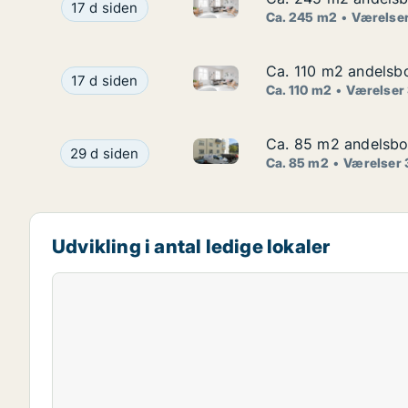
Ca. 245 m2 andelsbolig til sa
Ca. 245 m2 andelsbolig til salg på 1900 Frederik
17 d siden
Ca. 245 m2
Værelser
Ca. 110 m2 andelsbo
Ca. 110 m2 andelsbo
Ca. 110 m2 andelsbolig til sal
Ca. 110 m2 andelsbolig til salg på 1900 Frederik
17 d siden
Ca. 110 m2
Værelser
Ca. 85 m2 andelsbol
Ca. 85 m2 andelsbol
Ca. 85 m2 andelsbolig til sal
Ca. 85 m2 andelsbolig til salg på 2100 Københav
29 d siden
Ca. 85 m2
Værelser 
Udvikling i antal ledige lokaler