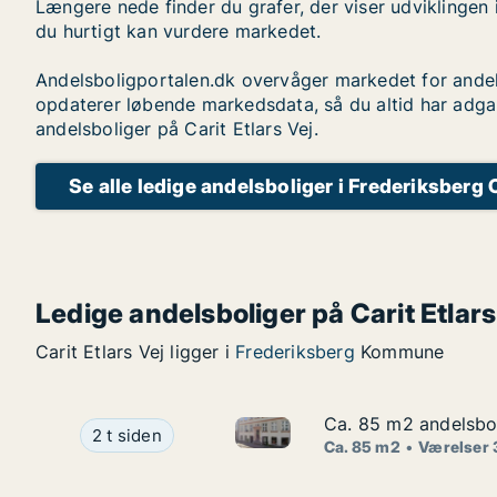
Længere nede finder du grafer, der viser udviklingen 
du hurtigt kan vurdere markedet.
Andelsboligportalen.dk overvåger markedet for andel
opdaterer løbende markedsdata, så du altid har adga
andelsboliger på Carit Etlars Vej.
Se alle ledige andelsboliger i Frederiksberg 
Ledige andelsboliger på Carit Etlars
Carit Etlars Vej ligger i
Frederiksberg
Kommune
Ca. 85 m2 andelsbol
Ca. 85 m2 andelsbol
Ca. 85 m2 andelsbolig til sal
Ca. 85 m2 andelsbolig til salg i 1070 Københav
2 t siden
Ca. 85 m2
Værelser 