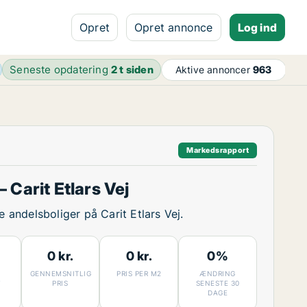
Opret
Opret annonce
Log ind
Seneste opdatering
2 t siden
Aktive annoncer
963
Markedsrapport
 Carit Etlars Vej
ge andelsboliger på Carit Etlars Vej.
0 kr.
0 kr.
0%
GENNEMSNITLIG
PRIS PER M2
ÆNDRING
7
PRIS
SENESTE 30
DAGE