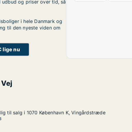
i udbud og priser over tid, så
sboliger i hele Danmark og
ng til den nyeste viden om
C lige nu
 Vej
ig til salg i 1070 København K, Vingårdstræde
ig til salg i 1070 København K, Vingårdstræde
g i 1070 København K, Vingårdstræde
n K, Vingårdstræde
3