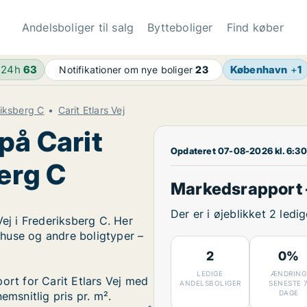
Andelsboliger til salg
Bytteboliger
Find køber
 24h
63
København
+
1
Notifikationer om nye boliger
23
riksberg C
Carit Etlars Vej
på Carit
Opdateret 07-08-2026 kl. 6:30
berg C
Markedsrapport –
Der er i øjeblikket 2 ledi
Vej i Frederiksberg C. Her
, huse og andre boligtyper –
2
0%
LEDIGE
ÆNDRING
ort for Carit Etlars Vej med
ANDELSBOLIGER
SENESTE 
DAGE
emsnitlig pris pr. m².