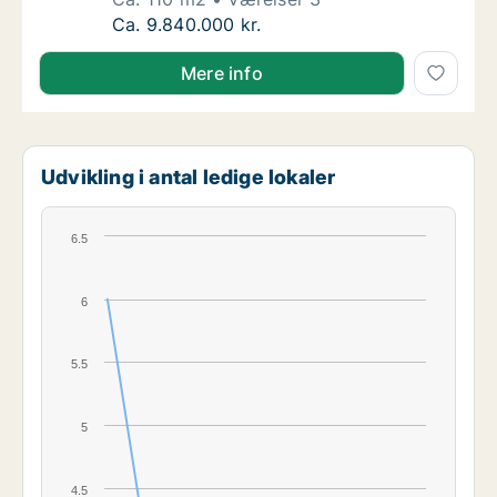
Ca. 110 m2 andelsbolig til salg på 1900 Fred
Ca. 9.840.000 kr.
Mere info
Udvikling i antal ledige lokaler
6.5
6
5.5
5
4.5