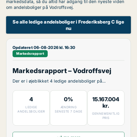
markedsdata, så du altid har adgang til den nyeste viden
om andelsboliger på Vodroffsvej.
Se alle ledige andelsboliger i Frederiksberg C lige
nu
Opdateret 06-08-2026 kl. 16:30
Markedsrapport
Markedsrapport – Vodroffsvej
Der er i øjeblikket 4 ledige andelsboliger på
Vodroffsvej.
4
0%
15.167.004
kr.
LEDIGE
ÆNDRING
ANDELSBOLIGER
SENESTE 7 DAGE
GENNEMSNITLIG
PRIS