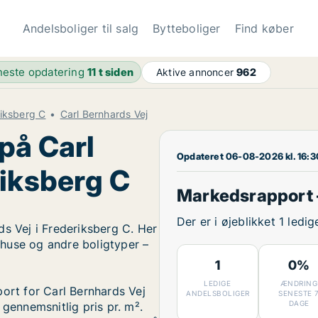
Andelsboliger til salg
Bytteboliger
Find køber
este opdatering
11 t siden
Aktive annoncer
962
riksberg C
Carl Bernhards Vej
på Carl
Opdateret 06-08-2026 kl. 16:3
riksberg C
Markedsrapport –
Der er i øjeblikket 1 ledi
ds Vej i Frederiksberg C. Her
, huse og andre boligtyper –
1
0%
LEDIGE
ÆNDRING
port for Carl Bernhards Vej
ANDELSBOLIGER
SENESTE 
DAGE
 gennemsnitlig pris pr. m².