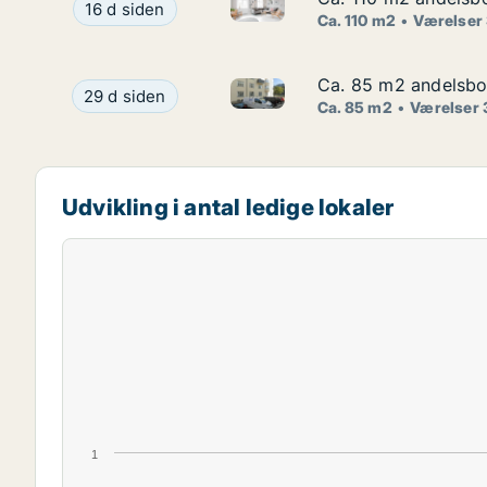
Ca. 110 m2 andelsbolig til sal
Ca. 110 m2 andelsbolig til salg på 1900 Frederik
16 d siden
Ca. 110 m2
Værelser
Ca. 85 m2 andelsbol
Ca. 85 m2 andelsbol
Ca. 85 m2 andelsbolig til sal
Ca. 85 m2 andelsbolig til salg på 2100 Københav
29 d siden
Ca. 85 m2
Værelser 
Udvikling i antal ledige lokaler
1