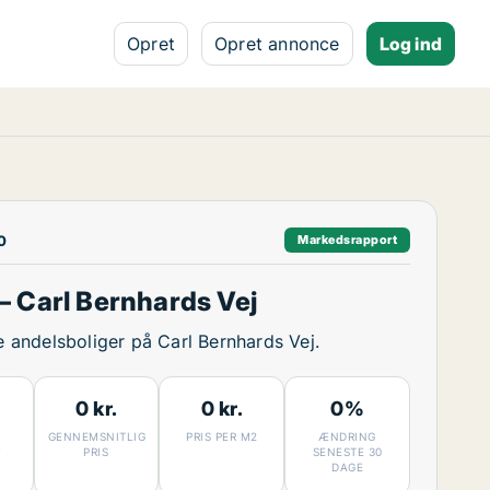
Opret
Opret annonce
Log ind
0
Markedsrapport
 Carl Bernhards Vej
ge andelsboliger på Carl Bernhards Vej.
0 kr.
0 kr.
0%
GENNEMSNITLIG
PRIS PER M2
ÆNDRING
7
PRIS
SENESTE 30
DAGE