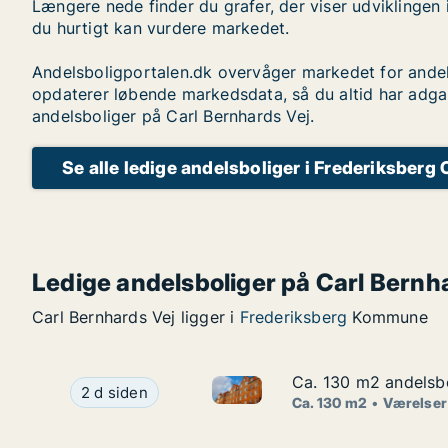
Længere nede finder du grafer, der viser udviklingen 
du hurtigt kan vurdere markedet.
Andelsboligportalen.dk overvåger markedet for andel
opdaterer løbende markedsdata, så du altid har adga
andelsboliger på Carl Bernhards Vej.
Se alle ledige andelsboliger i Frederiksberg 
Ledige andelsboliger på Carl Bernh
Carl Bernhards Vej ligger i
Frederiksberg
Kommune
Ca. 130 m2 andelsbo
Ca. 130 m2 andelsbo
Ca. 130 m2 andelsbolig til sa
Ca. 130 m2 andelsbolig til salg i 2400 Københa
2 d siden
Ca. 130 m2
Værelser