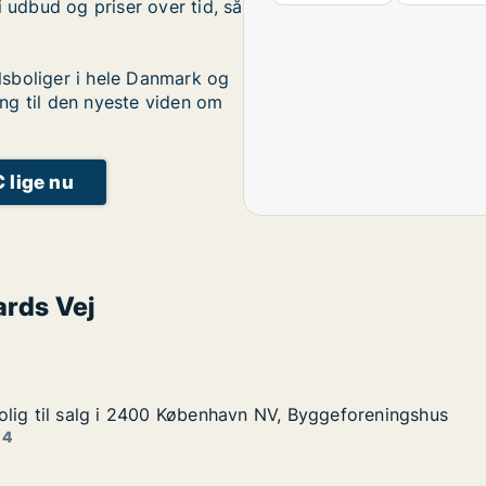
i udbud og priser over tid, så
sboliger i hele Danmark og
ng til den nyeste viden om
C lige nu
ards Vej
lig til salg i 2400 København NV, Byggeforeningshus
lig til salg i 2400 København NV, Byggeforeningshus
lg i 2400 København NV, Byggeforeningshus
vn NV, Byggeforeningshus
 4