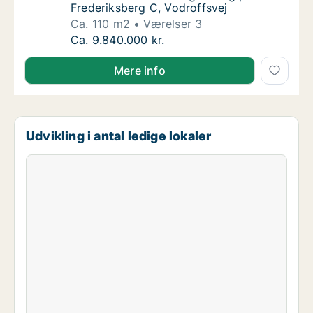
Frederiksberg C, Vodroffsvej
Ca. 110 m2
Værelser 3
Ca. 110 m2 andelsbolig til salg på 1900 Fred
Ca. 9.840.000 kr.
Mere info
Udvikling i antal ledige lokaler