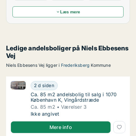
Læs mere
Ledige andelsboliger på Niels Ebbesens
Vej
Niels Ebbesens Vej ligger i
Frederiksberg
Kommune
Ca. 85 m2 andelsbolig til salg i 1070 København K, 
Ca. 85 m2 andelsbolig til salg i 1070 Køben
2 d siden
Ca. 85 m2 andelsbolig til salg i 1070 Købe
Ca. 85 m2 andelsbolig til salg i 1070
København K, Vingårdstræde
Ca. 85 m2
Værelser 3
Ca. 85 m2 andelsbolig til salg i 1070 Køben
Ikke angivet
Mere info