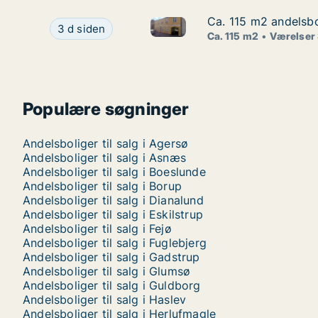
Ca. 115 m2 andelsbo
Ca. 115 m2 andelsbo
Ca. 115 m2 andelsbolig til sa
Ca. 115 m2 andelsbolig til salg i 4230 Skælskør
3 d siden
Ca. 115 m2
Værelser
Populære søgninger
Andelsboliger til salg i Agersø
Andelsboliger til salg i Asnæs
Andelsboliger til salg i Boeslunde
Andelsboliger til salg i Borup
Andelsboliger til salg i Dianalund
Andelsboliger til salg i Eskilstrup
Andelsboliger til salg i Fejø
Andelsboliger til salg i Fuglebjerg
Andelsboliger til salg i Gadstrup
Andelsboliger til salg i Glumsø
Andelsboliger til salg i Guldborg
Andelsboliger til salg i Haslev
Andelsboliger til salg i Herlufmagle