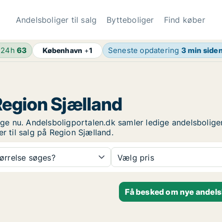
Andelsboliger til salg
Bytteboliger
Find køber
 24h
63
Seneste opdatering
3 min side
København
+
1
 Region Sjælland
lige nu. Andelsboligportalen.dk samler ledige andelsbolige
r til salg på Region Sjælland.
tørrelse søges?
Vælg pris
Få besked om nye andels