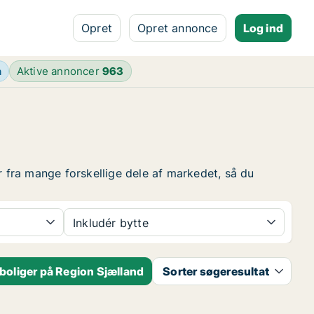
Opret
Opret annonce
Log ind
n
Aktive annoncer
963
r fra mange forskellige dele af markedet, så du
Inkludér bytte
boliger på Region Sjælland
Sorter søgeresultat