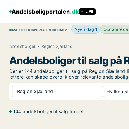
Andelsboligportalen
.dk
LIVE
Nye i dag
1
Opdaterede
ANDELSBOLIGPORTALEN.DK I DAG:
Andelsboliger
Region Sjælland
Andelsboliger til salg på
Der er 144 andelsboliger til salg på Region Sjælland 
lettere kan skabe overblik over relevante andelsbolige
Region Sjælland
Hvilken s
144 andelsboligertil salg fundet