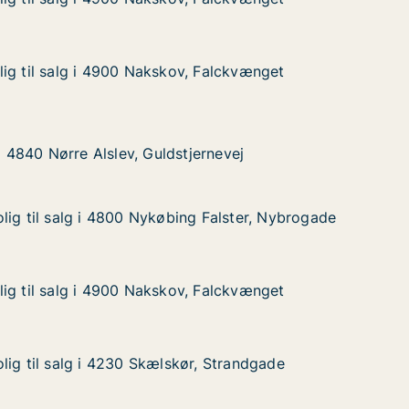
g i 4900 Nakskov, Falckvænget
 Falckvænget
ig til salg i 4900 Nakskov, Falckvænget
ig til salg i 4900 Nakskov, Falckvænget
g i 4900 Nakskov, Falckvænget
 Falckvænget
re Alslev, Guldstjernevej
rnevej
 i 4840 Nørre Alslev, Guldstjernevej
 i 4840 Nørre Alslev, Guldstjernevej
lig til salg i 4800 Nykøbing Falster, Nybrogade
lig til salg i 4800 Nykøbing Falster, Nybrogade
lg i 4800 Nykøbing Falster, Nybrogade
 Falster, Nybrogade
ig til salg i 4900 Nakskov, Falckvænget
ig til salg i 4900 Nakskov, Falckvænget
g i 4900 Nakskov, Falckvænget
 Falckvænget
lig til salg i 4230 Skælskør, Strandgade
lig til salg i 4230 Skælskør, Strandgade
lg i 4230 Skælskør, Strandgade
, Strandgade