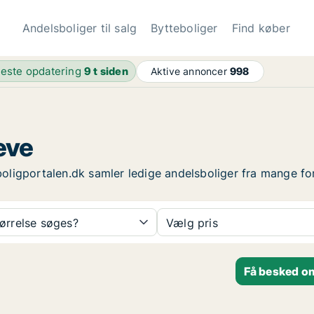
Andelsboliger til salg
Bytteboliger
Find køber
este opdatering
9 t siden
Aktive annoncer
998
reve
sboligportalen.dk samler ledige andelsboliger fra mange fo
tørrelse søges?
Vælg pris
Få besked om