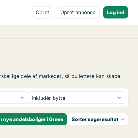
Opret
Opret annonce
Log ind
rskellige dele af markedet, så du lettere kan skabe
Inkludér bytte
 nye andelsboliger i Greve
Sorter søgeresultat