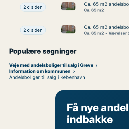
Ca. 65 m2 andelsbol
Ca. 65 m2 andelsbol
Ca. 65 m2 andelsbolig til sal
Ca. 65 m2 andelsbolig til salg i 2670 Greve, He
2 d siden
Ca. 65 m2
Ca. 65 m2 andelsbol
Ca. 65 m2 andelsbol
Ca. 65 m2 andelsbolig til sal
Ca. 65 m2 andelsbolig til salg i 2670 Greve, He
2 d siden
Ca. 65 m2
Værelser 
Populære søgninger
Veje med andelsboliger til salg i Greve
Information om kommunen
Andelsboliger til salg i København
Få nye andel
indbakke