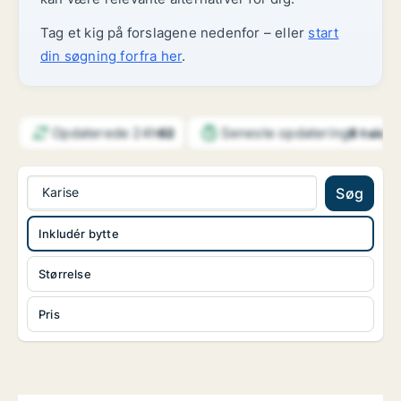
Tag et kig på forslagene nedenfor – eller
start
din søgning forfra her
.
Opdaterede 24h
Seneste opdatering
62
8 t side
Karise
Søg
Inkludér bytte
Størrelse
Pris