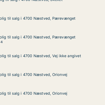
 i 4700 Næstved, Skellet
kellet
olig til salg i 4700 Næstved, Pærevænget
olig til salg i 4700 Næstved, Pærevænget
alg i 4700 Næstved, Pærevænget
d, Pærevænget
olig til salg i 4700 Næstved, Pærevænget
olig til salg i 4700 Næstved, Pærevænget
alg i 4700 Næstved, Pærevænget
d, Pærevænget
 4
lig til salg i 4700 Næstved, Vej ikke angivet
lig til salg i 4700 Næstved, Vej ikke angivet
g i 4700 Næstved, Vej ikke angivet
Vej ikke angivet
lig til salg i 4700 Næstved, Orionvej
lig til salg i 4700 Næstved, Orionvej
lg i 4700 Næstved, Orionvej
 Orionvej
lig til salg i 4700 Næstved, Orionvej
lig til salg i 4700 Næstved, Orionvej
lg i 4700 Næstved, Orionvej
 Orionvej