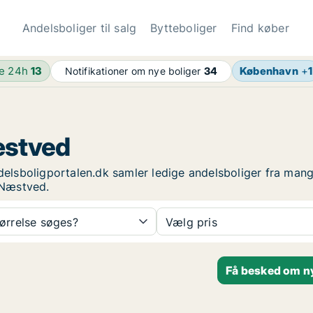
Andelsboliger til salg
Bytteboliger
Find køber
de 24h
13
København
+
1
Notifikationer om nye boliger
34
Næstved
ndelsboligportalen.dk samler ledige andelsboliger fra mang
i Næstved.
tørrelse søges?
Vælg pris
Få besked om ny