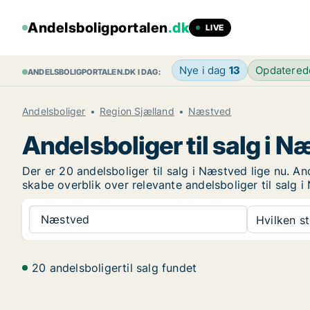
Andelsboligportalen
.dk
LIVE
Nye i dag
13
Opdatere
ANDELSBOLIGPORTALEN.DK I DAG:
Andelsboliger
Region Sjælland
Næstved
Andelsboliger til salg i 
Der er 20 andelsboliger til salg i Næstved lige nu. A
skabe overblik over relevante andelsboliger til salg 
Næstved
Hvilken s
20 andelsboligertil salg fundet