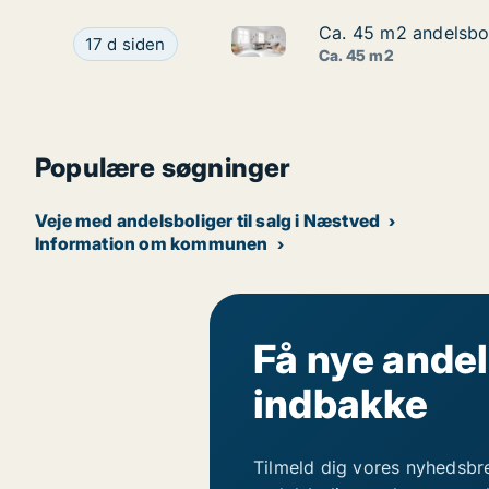
Ca. 45 m2 andelsbol
Ca. 45 m2 andelsbol
Ca. 45 m2 andelsbolig til sal
Ca. 45 m2 andelsbolig til salg i 4700 Næstved, 
17 d siden
Ca. 45 m2
Populære søgninger
Veje med andelsboliger til salg i Næstved
Information om kommunen
Få nye andel
indbakke
Tilmeld dig vores nyhedsbr