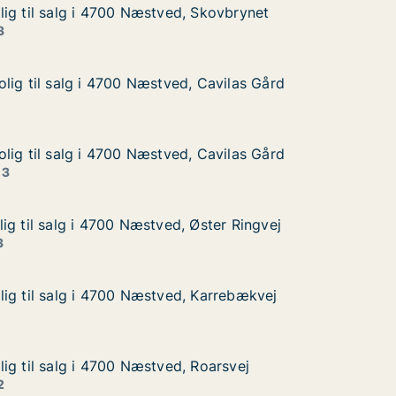
ig til salg i 4700 Næstved, Skovbrynet
ig til salg i 4700 Næstved, Skovbrynet
g i 4700 Næstved, Skovbrynet
 Skovbrynet
3
lig til salg i 4700 Næstved, Cavilas Gård
lig til salg i 4700 Næstved, Cavilas Gård
lg i 4700 Næstved, Cavilas Gård
 Cavilas Gård
lig til salg i 4700 Næstved, Cavilas Gård
lig til salg i 4700 Næstved, Cavilas Gård
lg i 4700 Næstved, Cavilas Gård
 Cavilas Gård
 3
ig til salg i 4700 Næstved, Øster Ringvej
ig til salg i 4700 Næstved, Øster Ringvej
g i 4700 Næstved, Øster Ringvej
Øster Ringvej
3
ig til salg i 4700 Næstved, Karrebækvej
ig til salg i 4700 Næstved, Karrebækvej
g i 4700 Næstved, Karrebækvej
 Karrebækvej
ig til salg i 4700 Næstved, Roarsvej
ig til salg i 4700 Næstved, Roarsvej
g i 4700 Næstved, Roarsvej
Roarsvej
2