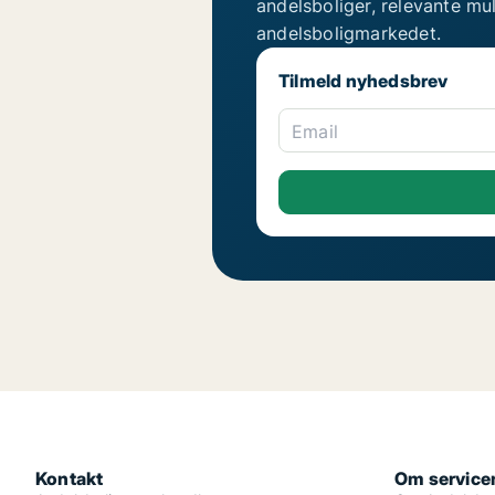
andelsboliger, relevante mu
andelsboligmarkedet.
Tilmeld nyhedsbrev
Email
Kontakt
Om service