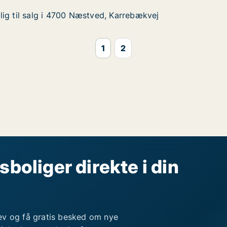
ig til salg i 4700 Næstved, Karrebækvej
ig til salg i 4700 Næstved, Karrebækvej
g i 4700 Næstved, Karrebækvej
Karrebækvej
1
2
sboliger direkte i din
ev og få gratis besked om nye