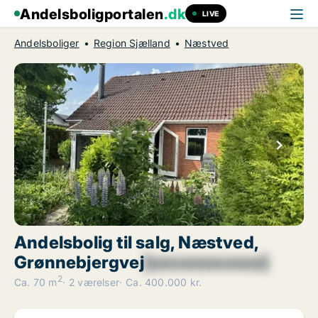
Andelsboligportalen
.dk
LIVE
Andelsboliger
Region Sjælland
Næstved
Andelsbolig til salg, Næstved,
Grønnebjergvej
[xxxxxxxxxxxx]
2
Ca. 70 m
2 værelser
Ca. 400.000 kr.