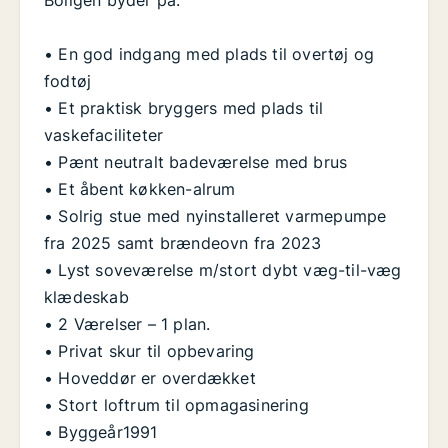
Boligen byder på:
• En god indgang med plads til overtøj og
fodtøj
• Et praktisk bryggers med plads til
vaskefaciliteter
• Pænt neutralt badeværelse med brus
• Et åbent køkken-alrum
• Solrig stue med nyinstalleret varmepumpe
fra 2025 samt brændeovn fra 2023
• Lyst soveværelse m/stort dybt væg-til-væg
klædeskab
• 2 Værelser – 1 plan.
• Privat skur til opbevaring
• Hoveddør er overdækket
• Stort loftrum til opmagasinering
• Byggeår1991