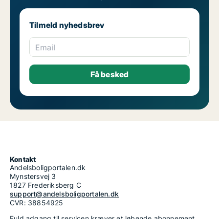
Tilmeld nyhedsbrev
Email
Kontakt
Andelsboligportalen.dk
Mynstersvej 3
1827 Frederiksberg C
support@andelsboligportalen.dk
CVR: 38854925
Fuld adgang til servicen kræver et løbende abonnement.