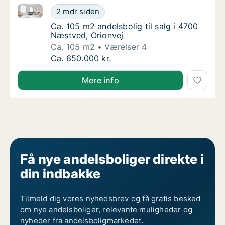
Ca. 105 m2 andelsbolig til salg i 4700 Næstved, Orio
Ca. 105 m2 andelsbolig til salg i 4700 Næst
2 mdr siden
Ca. 105 m2 andelsbolig til salg i 4700 Næst
Ca. 105 m2 andelsbolig til salg i 4700
Næstved, Orionvej
Ca. 105 m2
Værelser 4
Ca. 105 m2 andelsbolig til salg i 4700 Næst
Ca. 650.000 kr.
Mere info
Få nye andelsboliger direkte i
din indbakke
Tilmeld dig vores nyhedsbrev og få gratis besked
om nye andelsboliger, relevante muligheder og
nyheder fra andelsboligmarkedet.