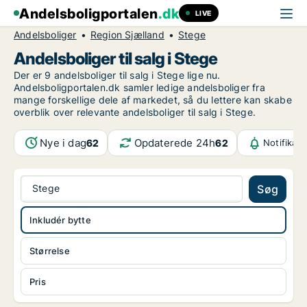
Andelsboligportalen
.dk
LIVE
Andelsboliger
Region Sjælland
Stege
Andelsboliger til salg i Stege
Der er 9 andelsboliger til salg i Stege lige nu.
Andelsboligportalen.dk samler ledige andelsboliger fra
mange forskellige dele af markedet, så du lettere kan skabe
overblik over relevante andelsboliger til salg i Stege.
Nye i dag
Opdaterede 24h
62
62
Notifikat
Stege
Søg
Inkludér bytte
Størrelse
Pris