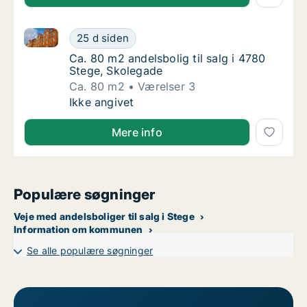
Ca. 80 m2 andelsbolig til salg i 4780 Stege, Skolega
Ca. 80 m2 andelsbolig til salg i 4780 Stege
25 d siden
Ca. 80 m2 andelsbolig til salg i 4780 Stege,
Ca. 80 m2 andelsbolig til salg i 4780
Stege, Skolegade
Ca. 80 m2
Værelser 3
Ca. 80 m2 andelsbolig til salg i 4780 Stege
Ikke angivet
Mere info
Populære søgninger
Veje med andelsboliger til salg i Stege
Information om kommunen
Se alle populære søgninger