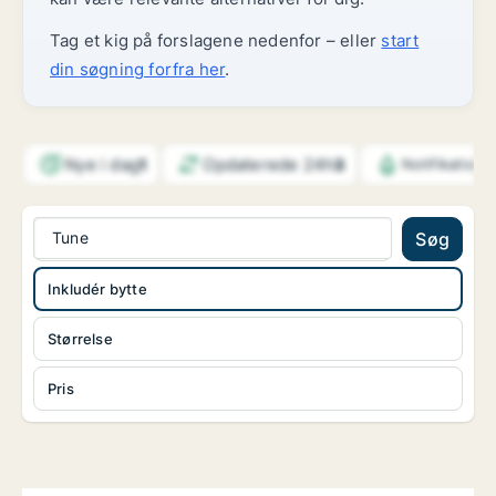
Tag et kig på forslagene nedenfor – eller
start
din søgning forfra her
.
Nye i dag
Opdaterede 24h
1
3
Notifikatione
Tune
Søg
Inkludér bytte
Størrelse
Pris