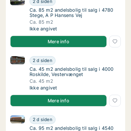
2 d siden
Ca. 85 m2 andelsbolig til salg i 4780 Stege,
Ca. 85 m2 andelsbolig til salg i 4780
Stege, A P Hansens Vej
Ca. 85 m2
Ca. 85 m2 andelsbolig til salg i 4780 Stege,
Ikke angivet
Mere info
Ca. 45 m2 andelsbolig til salg i 4000 Roskilde, Vest
Ca. 45 m2 andelsbolig til salg i 4000 Roski
2 d siden
Ca. 45 m2 andelsbolig til salg i 4000 Roski
Ca. 45 m2 andelsbolig til salg i 4000
Roskilde, Vestervænget
Ca. 45 m2
Ca. 45 m2 andelsbolig til salg i 4000 Roski
Ikke angivet
Mere info
Ca. 95 m2 andelsbolig til salg i 4540 Fårevejle, Fårev
Ca. 95 m2 andelsbolig til salg i 4540 Fårevej
2 d siden
Ca. 95 m2 andelsbolig til salg i 4540 Fårevejl
Ca. 95 m2 andelsbolig til salg i 4540