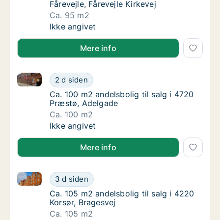
Fårevejle, Fårevejle Kirkevej
Ca. 95 m2
Ca. 95 m2 andelsbolig til salg i 4540 Fårevej
Ikke angivet
Mere info
Ca. 100 m2 andelsbolig til salg i 4720 Præstø, Adel
Ca. 100 m2 andelsbolig til salg i 4720 Præs
2 d siden
Ca. 100 m2 andelsbolig til salg i 4720 Præs
Ca. 100 m2 andelsbolig til salg i 4720
Præstø, Adelgade
Ca. 100 m2
Ca. 100 m2 andelsbolig til salg i 4720 Præs
Ikke angivet
Mere info
Ca. 105 m2 andelsbolig til salg i 4220 Korsør, Brages
Ca. 105 m2 andelsbolig til salg i 4220 Korsø
3 d siden
Ca. 105 m2 andelsbolig til salg i 4220 Korsø
Ca. 105 m2 andelsbolig til salg i 4220
Korsør, Bragesvej
Ca. 105 m2