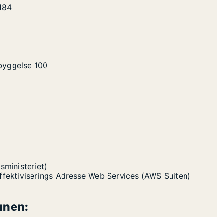
184
byggelse
100
sministeriet)
Effektiviserings Adresse Web Services (AWS Suiten)
unen: