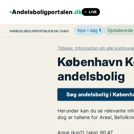
Andelsboligportalen
.dk
LIVE
Nye i dag
1
Opdaterede
ANDELSBOLIGPORTALEN.DK I DAG:
Tilbage: Information om alle kommune
København Ko
andelsbolig
Søg andelsbolig i Købe
Herunder kan du se relevante in
dog er tallene for Areal, Befolkn
Areal (km2) (abs)
90,47