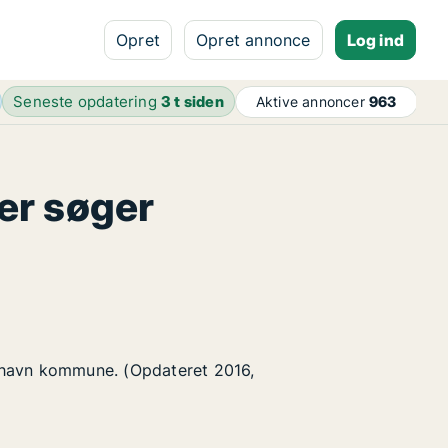
Opret
Opret annonce
Log ind
Seneste opdatering
3 t siden
Aktive annoncer
963
er søger
enhavn kommune. (Opdateret 2016,