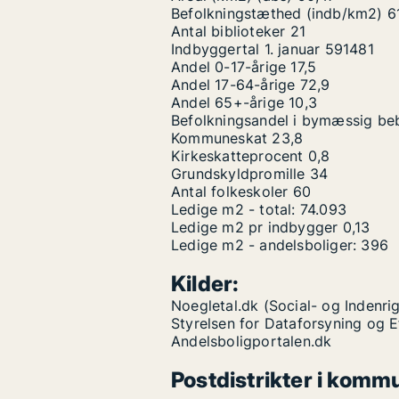
Befolkningstæthed (indb/km2)
6
Antal biblioteker
21
Indbyggertal 1. januar
591481
Andel 0-17-årige
17,5
Andel 17-64-årige
72,9
Andel 65+-årige
10,3
Befolkningsandel i bymæssig be
Kommuneskat
23,8
Kirkeskatteprocent
0,8
Grundskyldpromille
34
Antal folkeskoler
60
Ledige m2 - total:
74.093
Ledige m2 pr indbygger
0,13
Ledige m2 - andelsboliger:
396
Kilder:
Noegletal.dk (Social- og Indenrig
Styrelsen for Dataforsyning og 
Andelsboligportalen.dk
Postdistrikter i komm