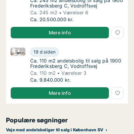
Ca. 245 m2 andelsbolig til salg på 1900 Fre
Ca. 245 m2 andelsbolig til salg på 1900
Frederiksberg C, Vodroffsvej
Ca. 245 m2
Værelser 6
Ca. 245 m2 andelsbolig til salg på 1900 Fre
Ca. 20.500.000 kr.
Mere info
Ca. 110 m2 andelsbolig til salg på 1900 Frederiksber
Ca. 110 m2 andelsbolig til salg på 1900 Fred
19 d siden
Ca. 110 m2 andelsbolig til salg på 1900 Fred
Ca. 110 m2 andelsbolig til salg på 1900
Frederiksberg C, Vodroffsvej
Ca. 110 m2
Værelser 3
Ca. 110 m2 andelsbolig til salg på 1900 Fred
Ca. 9.840.000 kr.
Mere info
Populære søgninger
Veje med andelsboliger til salg i København SV