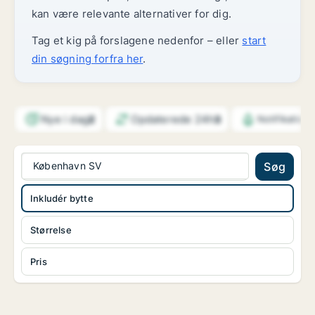
kan være relevante alternativer for dig.
Tag et kig på forslagene nedenfor – eller
start
din søgning forfra her
.
Nye i dag
Opdaterede 24h
2
3
Notifikation
København SV
Søg
Inkludér bytte
Størrelse
Pris