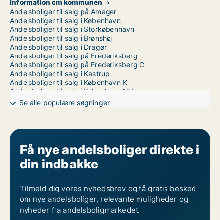
Information om kommunen
Andelsboliger til salg på Amager
Andelsboliger til salg i København
Andelsboliger til salg i Storkøbenhavn
Andelsboliger til salg i Brønshøj
Andelsboliger til salg i Dragør
Andelsboliger til salg på Frederiksberg
Andelsboliger til salg på Frederiksberg C
Andelsboliger til salg i Kastrup
Andelsboliger til salg i København K
Andelsboliger til salg i København NV
Andelsboliger til salg i København S
Se alle populære søgninger
Andelsboliger til salg i Nordhavn
Andelsboliger til salg på Nørrebro
Andelsboliger til salg i Valby
Andelsboliger til salg i Vanløse
Andelsboliger til salg på Vesterbro
Få nye andelsboliger direkte i
Andelsboliger til salg i Ørestad
din indbakke
Andelsboliger til salg på Østerbro
Tilmeld dig vores nyhedsbrev og få gratis besked
om nye andelsboliger, relevante muligheder og
nyheder fra andelsboligmarkedet.