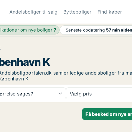
Andelsboliger til salg
Bytteboliger
Find køber
fikationer om nye boliger
7
Seneste opdatering
57 min side
K
København K
. Andelsboligportalen.dk samler ledige andelsboliger fra m
i København K.
tørrelse søges?
Vælg pris
Få besked om nye an