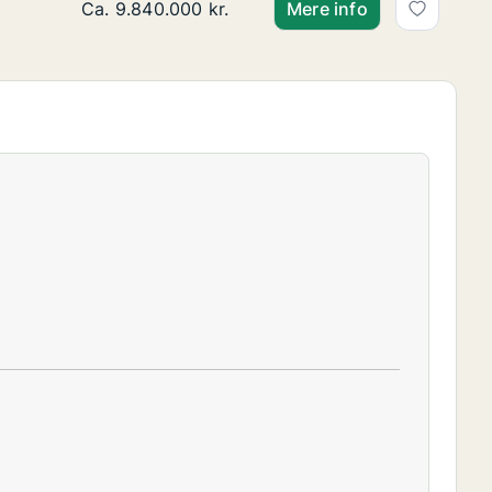
Ca. 110 m2 andelsbolig til salg på 1900 Frederi
Ca. 9.840.000 kr.
Mere info