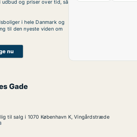
i udbud og priser over tid, så
sboliger i hele Danmark og
ng til den nyeste viden om
ige nu
les Gade
ig til salg i 1070 København K, Vingårdstræde
ig til salg i 1070 København K, Vingårdstræde
g i 1070 København K, Vingårdstræde
 K, Vingårdstræde
3