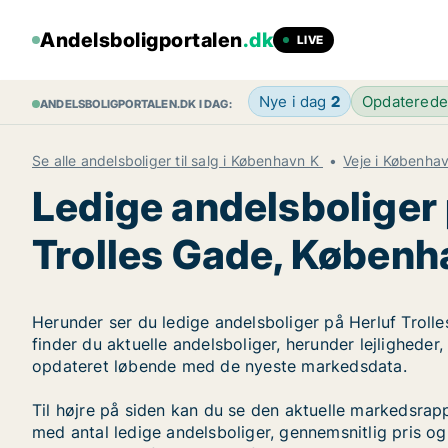
Andelsboligportalen
.dk
LIVE
Nye i dag
2
Opdatered
ANDELSBOLIGPORTALEN.DK I DAG:
Se alle andelsboliger til salg i København K
Veje i Københa
Ledige andelsboliger 
Trolles Gade, Københ
Herunder ser du ledige andelsboliger på Herluf Troll
finder du aktuelle andelsboliger, herunder lejligheder
opdateret løbende med de nyeste markedsdata.
Til højre på siden kan du se den aktuelle markedsrapp
med antal ledige andelsboliger, gennemsnitlig pris og