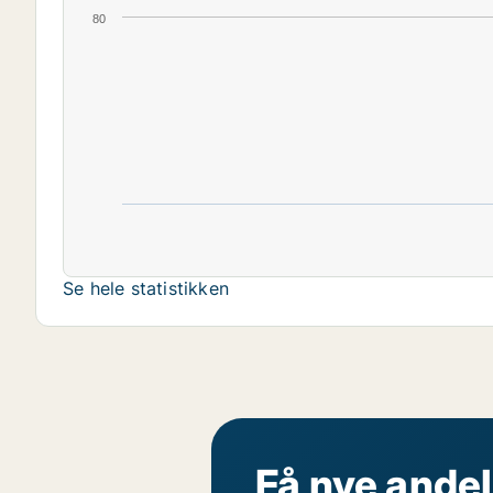
80
Se hele statistikken
Få nye andel