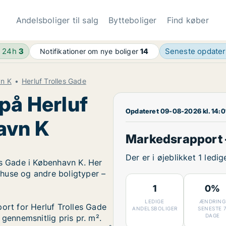
Andelsboliger til salg
Bytteboliger
Find køber
e 24h
3
Seneste opdate
Notifikationer om nye boliger
14
vn K
Herluf Trolles Gade
på Herluf
Opdateret 09-08-2026 kl. 14:0
avn K
Markedsrapport –
Der er i øjeblikket 1 ledi
es Gade i København K. Her
, huse og andre boligtyper –
1
0%
LEDIGE
ÆNDRING
ort for Herluf Trolles Gade
ANDELSBOLIGER
SENESTE 
DAGE
 gennemsnitlig pris pr. m².