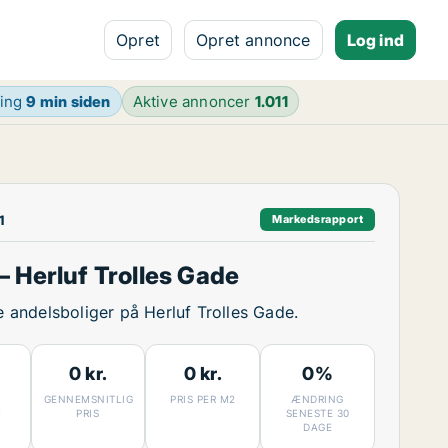
Opret
Opret annonce
Log ind
ring
9 min siden
Aktive annoncer
1.011
1
Markedsrapport
 Herluf Trolles Gade
ge andelsboliger på Herluf Trolles Gade.
0 kr.
0 kr.
0%
GENNEMSNITLIG
PRIS PER M2
ÆNDRING
7
PRIS
SENESTE 30
DAGE