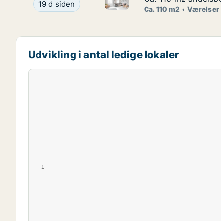
Ca. 110 m2 andelsbolig til sal
Ca. 110 m2 andelsbolig til salg på 1900 Frederik
19 d siden
Ca. 110 m2
Værelser
Udvikling i antal ledige lokaler
1