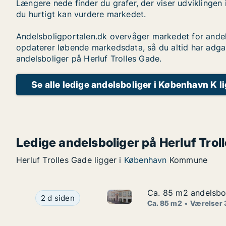
Længere nede finder du grafer, der viser udviklingen 
du hurtigt kan vurdere markedet.
Andelsboligportalen.dk overvåger markedet for andel
opdaterer løbende markedsdata, så du altid har adga
andelsboliger på Herluf Trolles Gade.
Se alle ledige andelsboliger i København K l
Ledige andelsboliger på Herluf Trol
Herluf Trolles Gade ligger i
København
Kommune
Ca. 85 m2 andelsbol
Ca. 85 m2 andelsbol
Ca. 85 m2 andelsbolig til sal
Ca. 85 m2 andelsbolig til salg i 1070 København
2 d siden
Ca. 85 m2
Værelser 