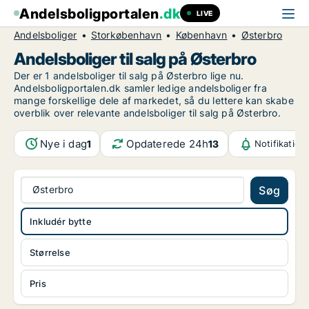
Andelsboligportalen
.dk
LIVE
Andelsboliger
Storkøbenhavn
København
Østerbro
Andelsboliger til salg på Østerbro
Der er 1 andelsboliger til salg på Østerbro lige nu.
Andelsboligportalen.dk samler ledige andelsboliger fra
mange forskellige dele af markedet, så du lettere kan skabe
overblik over relevante andelsboliger til salg på Østerbro.
Nye i dag
Opdaterede 24h
1
13
Notifikation
Østerbro
Søg
Inkludér bytte
Størrelse
Pris