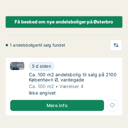
Få besked om nye andelsboliger på Østerbro
1 andelsboligertil salg fundet
Ca. 100 m2 andelsbolig til salg på 2100 København 
Ca. 100 m2 andelsbolig til salg på 2100 Kø
5 d siden
Ca. 100 m2 andelsbolig til salg på 2100 Kø
Ca. 100 m2 andelsbolig til salg på 2100
København Ø, vardegade
Ca. 100 m2
Værelser 4
Ca. 100 m2 andelsbolig til salg på 2100 Kø
Ikke angivet
Mere info