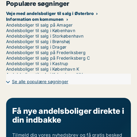
Populære søgninger
Veje med andelsboliger til salg i Østerbro
Information om kommunen
Andelsboliger til salg på Amager
Andelsboliger til salg i København
Andelsboliger til salg i Storkøbenhavn
Andelsboliger til salg i Brønshøj
Andelsboliger til salg i Dragør
Andelsboliger til salg på Frederiksberg
Andelsboliger til salg på Frederiksberg C
Andelsboliger til salg i Kastrup
Andelsboliger til salg i København K
Andelsboliger til salg i København NV
Andelsboliger til salg i København S
Se alle populære søgninger
Andelsboliger til salg i København SV
Andelsboliger til salg i Nordhavn
Andelsboliger til salg på Nørrebro
Andelsboliger til salg i Valby
Andelsboliger til salg i Vanløse
Få nye andelsboliger direkte i
Andelsboliger til salg på Vesterbro
din indbakke
Andelsboliger til salg i Ørestad
Tilmeld dig vores nyhedsbrev og få gratis besked