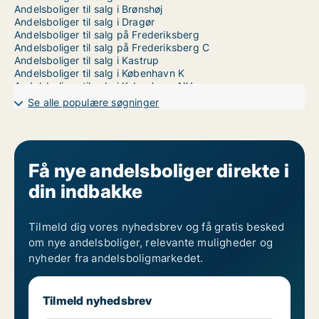
Andelsboliger til salg i Brønshøj
Andelsboliger til salg i Dragør
Andelsboliger til salg på Frederiksberg
Andelsboliger til salg på Frederiksberg C
Andelsboliger til salg i Kastrup
Andelsboliger til salg i København K
Andelsboliger til salg i København NV
Andelsboliger til salg i København S
Se alle populære søgninger
Andelsboliger til salg i København SV
Andelsboliger til salg i Nordhavn
Andelsboliger til salg på Nørrebro
Andelsboliger til salg i Valby
Andelsboliger til salg på Vesterbro
Få nye andelsboliger direkte i
Andelsboliger til salg i Ørestad
din indbakke
Andelsboliger til salg på Østerbro
Tilmeld dig vores nyhedsbrev og få gratis besked
om nye andelsboliger, relevante muligheder og
nyheder fra andelsboligmarkedet.
Tilmeld nyhedsbrev