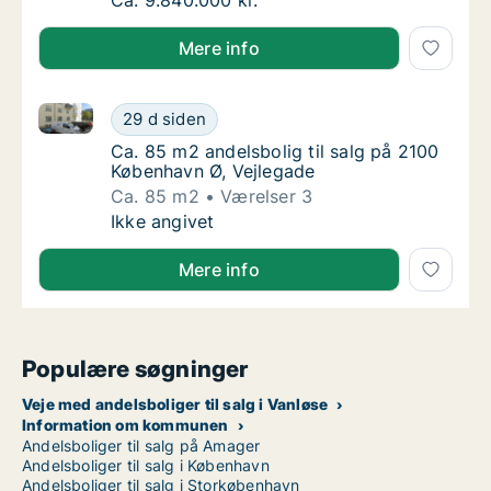
Ca. 110 m2 andelsbolig til salg på 1900 Fred
Ca. 9.840.000 kr.
Mere info
Ca. 85 m2 andelsbolig til salg på 2100 København Ø,
Ca. 85 m2 andelsbolig til salg på 2100 Købe
29 d siden
Ca. 85 m2 andelsbolig til salg på 2100 Købe
Ca. 85 m2 andelsbolig til salg på 2100
København Ø, Vejlegade
Ca. 85 m2
Værelser 3
Ca. 85 m2 andelsbolig til salg på 2100 Købe
Ikke angivet
Mere info
Populære søgninger
Veje med andelsboliger til salg i Vanløse
Information om kommunen
Andelsboliger til salg på Amager
Andelsboliger til salg i København
Andelsboliger til salg i Storkøbenhavn