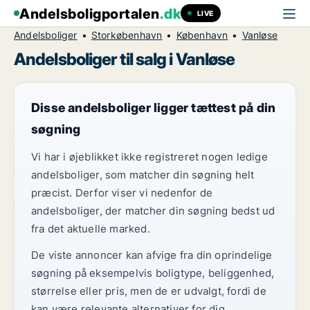
Andelsboligportalen
.dk
LIVE
Andelsboliger
Storkøbenhavn
København
Vanløse
Andelsboliger til salg i Vanløse
Disse andelsboliger ligger tættest på din
søgning
Vi har i øjeblikket ikke registreret nogen ledige
andelsboliger, som matcher din søgning helt
præcist. Derfor viser vi nedenfor de
andelsboliger, der matcher din søgning bedst ud
fra det aktuelle marked.
De viste annoncer kan afvige fra din oprindelige
søgning på eksempelvis boligtype, beliggenhed,
størrelse eller pris, men de er udvalgt, fordi de
kan være relevante alternativer for dig.