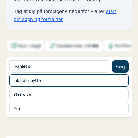
Tag et kig på forslagene nedenfor – eller
start
din søgning forfra her
.
Nye i dag
Opdaterede 24h
1
63
Notifikatio
Vanløse
Søg
Inkludér bytte
Størrelse
Pris