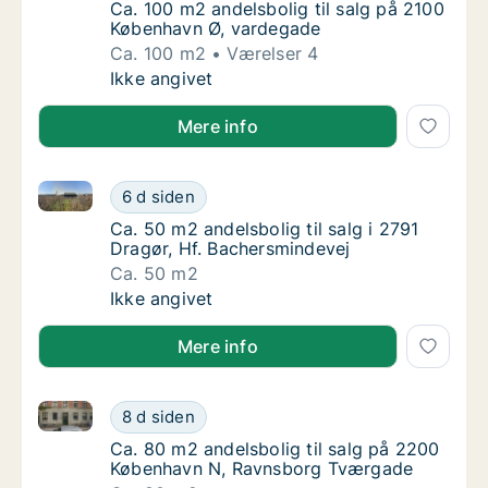
Ca. 100 m2 andelsbolig til salg på 2100 Kø
Ca. 100 m2 andelsbolig til salg på 2100
København Ø, vardegade
Ca. 100 m2
Værelser 4
Ca. 100 m2 andelsbolig til salg på 2100 Kø
Ikke angivet
Mere info
Ca. 50 m2 andelsbolig til salg i 2791 Dragør, Hf. Ba
Ca. 50 m2 andelsbolig til salg i 2791 Dragør
6 d siden
Ca. 50 m2 andelsbolig til salg i 2791 Dragør
Ca. 50 m2 andelsbolig til salg i 2791
Dragør, Hf. Bachersmindevej
Ca. 50 m2
Ca. 50 m2 andelsbolig til salg i 2791 Dragør
Ikke angivet
Mere info
Ca. 80 m2 andelsbolig til salg på 2200 København 
Ca. 80 m2 andelsbolig til salg på 2200 Kø
8 d siden
Ca. 80 m2 andelsbolig til salg på 2200 Kø
Ca. 80 m2 andelsbolig til salg på 2200
København N, Ravnsborg Tværgade