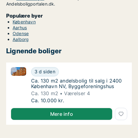
Andelsboligportalen.dk.
Populære byer
København
Aarhus
Odense
Aalborg
Lignende boliger
Ca. 130 m2 andelsbolig til salg i 2400 København N
Ca. 130 m2 andelsbolig til salg i 2400 Køb
3 d siden
Ca. 130 m2 andelsbolig til salg i 2400 Køb
Ca. 130 m2 andelsbolig til salg i 2400
København NV, Byggeforeningshus
Ca. 130 m2
Værelser 4
Ca. 130 m2 andelsbolig til salg i 2400 Køb
Ca. 10.000 kr.
Mere info