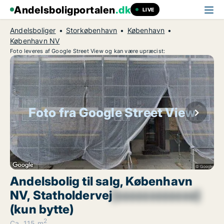
Andelsboligportalen
.dk
LIVE
Andelsboliger
Storkøbenhavn
København
København NV
Foto leveres af Google Street View og kan være upræcist:
Foto fra Google Street View
Andelsbolig til salg, København
NV, Statholdervej
[xxxxxxxxxxxx]
(kun bytte)
2
Ca. 115 m