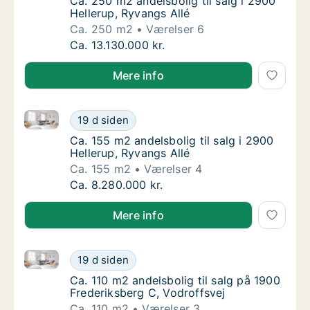
Ca. 250 m2 andelsbolig til salg i 2900 Helle
Ca. 250 m2 andelsbolig til salg i 2900
Hellerup, Ryvangs Allé
Ca. 250 m2
Værelser 6
Ca. 250 m2 andelsbolig til salg i 2900 Helle
Ca. 13.130.000 kr.
Mere info
Ca. 155 m2 andelsbolig til salg i 2900 Hellerup, Ryva
Ca. 155 m2 andelsbolig til salg i 2900 Helle
19 d siden
Ca. 155 m2 andelsbolig til salg i 2900 Helle
Ca. 155 m2 andelsbolig til salg i 2900
Hellerup, Ryvangs Allé
Ca. 155 m2
Værelser 4
Ca. 155 m2 andelsbolig til salg i 2900 Helle
Ca. 8.280.000 kr.
Mere info
Ca. 110 m2 andelsbolig til salg på 1900 Frederiksber
Ca. 110 m2 andelsbolig til salg på 1900 Fred
19 d siden
Ca. 110 m2 andelsbolig til salg på 1900 Fred
Ca. 110 m2 andelsbolig til salg på 1900
Frederiksberg C, Vodroffsvej
Ca. 110 m2
Værelser 3