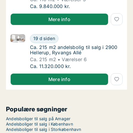
Ca. 110 m2 andelsbolig til salg på 1900 Fred
Ca. 9.840.000 kr.
Mere info
Ca. 215 m2 andelsbolig til salg i 2900 Hellerup, Ryva
Ca. 215 m2 andelsbolig til salg i 2900 Helle
19 d siden
Ca. 215 m2 andelsbolig til salg i 2900 Helle
Ca. 215 m2 andelsbolig til salg i 2900
Hellerup, Ryvangs Allé
Ca. 215 m2
Værelser 6
Ca. 215 m2 andelsbolig til salg i 2900 Helle
Ca. 11.320.000 kr.
Mere info
Populære søgninger
Andelsboliger til salg på Amager
Andelsboliger til salg i København
Andelsboliger til salg i Storkøbenhavn