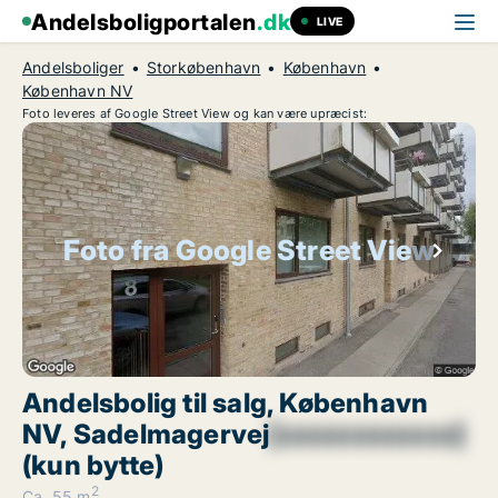
Andelsboligportalen
.dk
LIVE
Andelsboliger
Storkøbenhavn
København
København NV
Foto leveres af Google Street View og kan være upræcist:
Foto fra Google Street View
Andelsbolig til salg, København
NV, Sadelmagervej
[xxxxxxxxxxxx]
(kun bytte)
2
Ca. 55 m