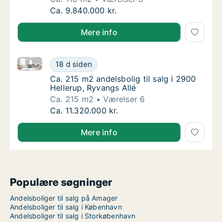
Ca. 110 m2 andelsbolig til salg på 1900 Fred
Ca. 9.840.000 kr.
Mere info
Ca. 215 m2 andelsbolig til salg i 2900 Hellerup, Ryva
Ca. 215 m2 andelsbolig til salg i 2900 Helle
18 d siden
Ca. 215 m2 andelsbolig til salg i 2900 Helle
Ca. 215 m2 andelsbolig til salg i 2900
Hellerup, Ryvangs Allé
Ca. 215 m2
Værelser 6
Ca. 215 m2 andelsbolig til salg i 2900 Helle
Ca. 11.320.000 kr.
Mere info
Populære søgninger
Andelsboliger til salg på Amager
Andelsboliger til salg i København
Andelsboliger til salg i Storkøbenhavn