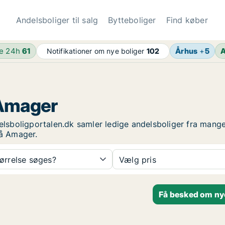
Andelsboliger til salg
Bytteboliger
Find køber
de 24h
61
Århus
+
5
A
Notifikationer om nye boliger
102
 Amager
delsboligportalen.dk samler ledige andelsboliger fra mange
på Amager.
tørrelse søges?
Vælg pris
Få besked om ny