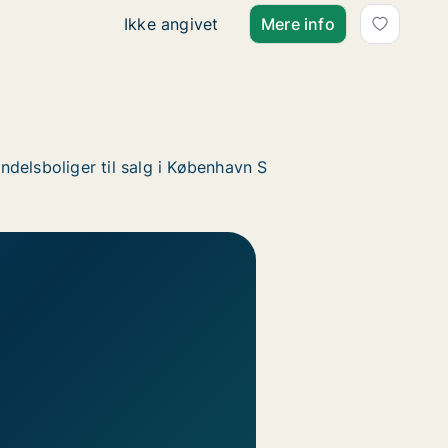
Ca. 50 m2 andelsbolig til salg i 2791 Dra
Ikke angivet
Mere info
ndelsboliger til salg i København S