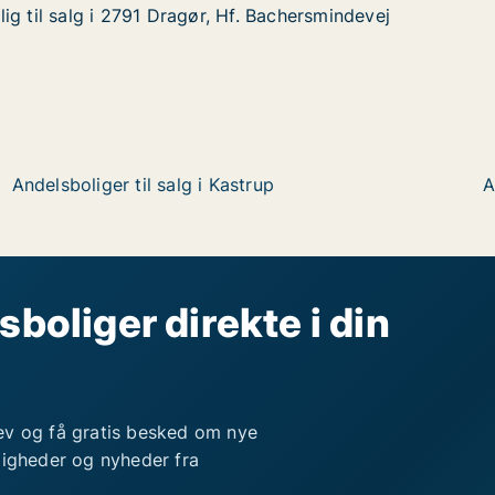
ig til salg i 2791 Dragør, Hf. Bachersmindevej
ig til salg i 2791 Dragør, Hf. Bachersmindevej
 i 2791 Dragør, Hf. Bachersmindevej
. Bachersmindevej
Andelsboliger til salg i Kastrup
A
sboliger direkte i din
ev og få gratis besked om nye
ligheder og nyheder fra