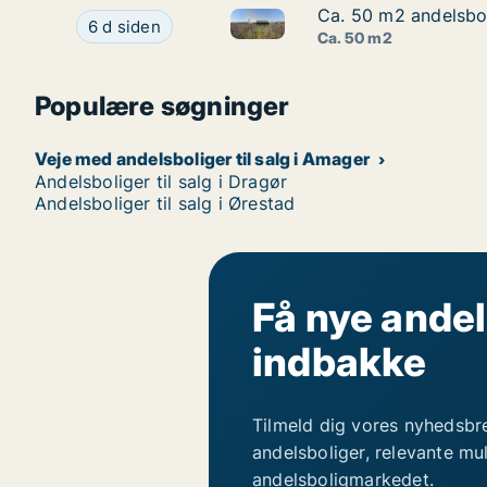
Ca. 50 m2 andelsbol
Ca. 50 m2 andelsbol
Ca. 50 m2 andelsbolig til salg
Ca. 50 m2 andelsbolig til salg i 2791 Dragør, Hf
6 d siden
Ca. 50 m2
Populære søgninger
Veje med andelsboliger til salg i Amager
Andelsboliger til salg i Dragør
Andelsboliger til salg i Ørestad
Få nye andel
indbakke
Tilmeld dig vores nyhedsbr
andelsboliger, relevante mu
andelsboligmarkedet.