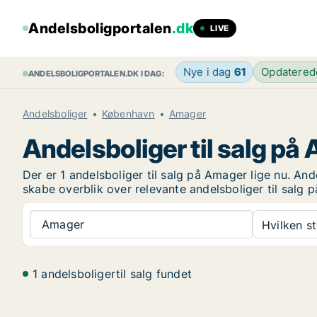
Andelsboligportalen
.dk
LIVE
Nye i dag
61
Opdatere
ANDELSBOLIGPORTALEN.DK I DAG:
Andelsboliger
København
Amager
Andelsboliger til salg på
Der er 1 andelsboliger til salg på Amager lige nu. An
skabe overblik over relevante andelsboliger til salg 
Amager
Hvilken s
1 andelsboligertil salg fundet