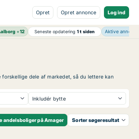
Opret
Opret annonce
Log ind
alborg
+
12
Aktive annonc
Seneste opdatering
1 t siden
 forskellige dele af markedet, så du lettere kan
Inkludér bytte
e andelsboliger på Amager
Sorter søgeresultat