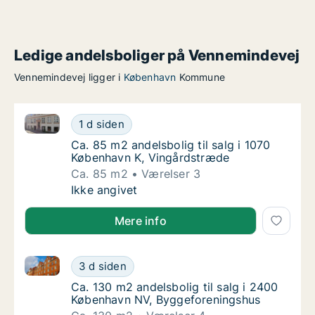
Ledige andelsboliger på Vennemindevej
Vennemindevej ligger i
København
Kommune
Ca. 85 m2 andelsbolig til salg i 1070 København K, 
Ca. 85 m2 andelsbolig til salg i 1070 Køben
1 d siden
Ca. 85 m2 andelsbolig til salg i 1070 Købe
Ca. 85 m2 andelsbolig til salg i 1070
København K, Vingårdstræde
Ca. 85 m2
Værelser 3
Ca. 85 m2 andelsbolig til salg i 1070 Køben
Ikke angivet
Mere info
Ca. 130 m2 andelsbolig til salg i 2400 København N
Ca. 130 m2 andelsbolig til salg i 2400 Køb
3 d siden
Ca. 130 m2 andelsbolig til salg i 2400 Køb
Ca. 130 m2 andelsbolig til salg i 2400
København NV, Byggeforeningshus