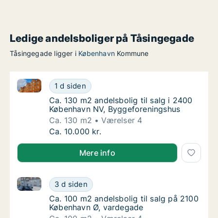
Ledige andelsboliger på Tåsingegade
Tåsingegade ligger i
København
Kommune
Ca. 130 m2 andelsbolig til salg i 2400 København N
Ca. 130 m2 andelsbolig til salg i 2400 Køb
1 d siden
Ca. 130 m2 andelsbolig til salg i 2400 Køb
Ca. 130 m2 andelsbolig til salg i 2400
København NV, Byggeforeningshus
Ca. 130 m2
Værelser 4
Ca. 130 m2 andelsbolig til salg i 2400 Køb
Ca. 10.000 kr.
Mere info
Ca. 100 m2 andelsbolig til salg på 2100 København 
Ca. 100 m2 andelsbolig til salg på 2100 Kø
3 d siden
Ca. 100 m2 andelsbolig til salg på 2100 Kø
Ca. 100 m2 andelsbolig til salg på 2100
København Ø, vardegade