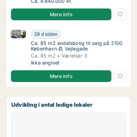
Ca. 110 m2 andelsbolig til salg på 1900 Fred
Ca. 9.840.000 kr.
Mere info
Ca. 85 m2 andelsbolig til salg på 2100 København Ø,
Ca. 85 m2 andelsbolig til salg på 2100 Købe
29 d siden
Ca. 85 m2 andelsbolig til salg på 2100 Købe
Ca. 85 m2 andelsbolig til salg på 2100
København Ø, Vejlegade
Ca. 85 m2
Værelser 3
Ca. 85 m2 andelsbolig til salg på 2100 Købe
Ikke angivet
Mere info
Udvikling i antal ledige lokaler