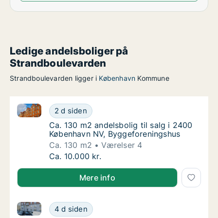
Ledige andelsboliger på
Strandboulevarden
Strandboulevarden ligger i
København
Kommune
Ca. 130 m2 andelsbolig til salg i 2400 København N
Ca. 130 m2 andelsbolig til salg i 2400 Køb
2 d siden
Ca. 130 m2 andelsbolig til salg i 2400 Køb
Ca. 130 m2 andelsbolig til salg i 2400
København NV, Byggeforeningshus
Ca. 130 m2
Værelser 4
Ca. 130 m2 andelsbolig til salg i 2400 Køb
Ca. 10.000 kr.
Mere info
Ca. 100 m2 andelsbolig til salg på 2100 København 
Ca. 100 m2 andelsbolig til salg på 2100 Kø
4 d siden