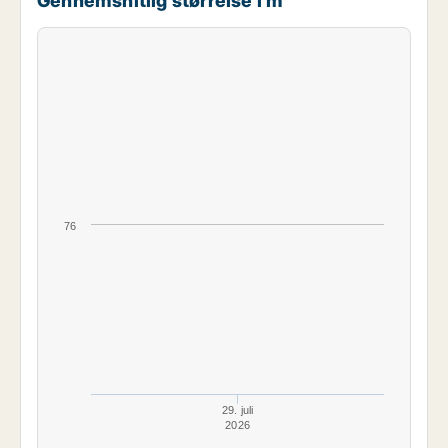
Gennemsnitlig størrelse i m²
76
29. juli
2026