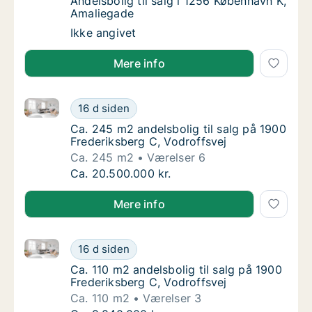
Andelsbolig til salg i 1256 København K, Am
Andelsbolig til salg i 1256 København K,
Amaliegade
Andelsbolig til salg i 1256 København K, Am
Ikke angivet
Mere info
Ca. 245 m2 andelsbolig til salg på 1900 Frederiksber
Ca. 245 m2 andelsbolig til salg på 1900 Fre
16 d siden
Ca. 245 m2 andelsbolig til salg på 1900 Fre
Ca. 245 m2 andelsbolig til salg på 1900
Frederiksberg C, Vodroffsvej
Ca. 245 m2
Værelser 6
Ca. 245 m2 andelsbolig til salg på 1900 Fre
Ca. 20.500.000 kr.
Mere info
Ca. 110 m2 andelsbolig til salg på 1900 Frederiksber
Ca. 110 m2 andelsbolig til salg på 1900 Fred
16 d siden
Ca. 110 m2 andelsbolig til salg på 1900 Fred
Ca. 110 m2 andelsbolig til salg på 1900
Frederiksberg C, Vodroffsvej
Ca. 110 m2
Værelser 3