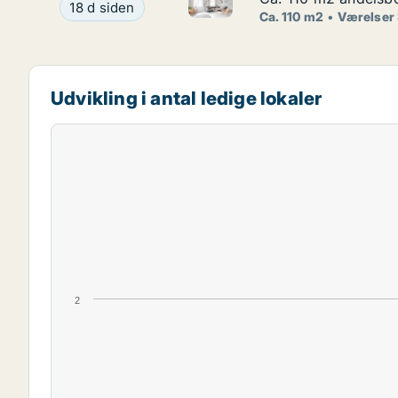
Ca. 110 m2 andelsbolig til sal
Ca. 110 m2 andelsbolig til salg på 1900 Frederik
18 d siden
Ca. 110 m2
Værelser
Udvikling i antal ledige lokaler
2