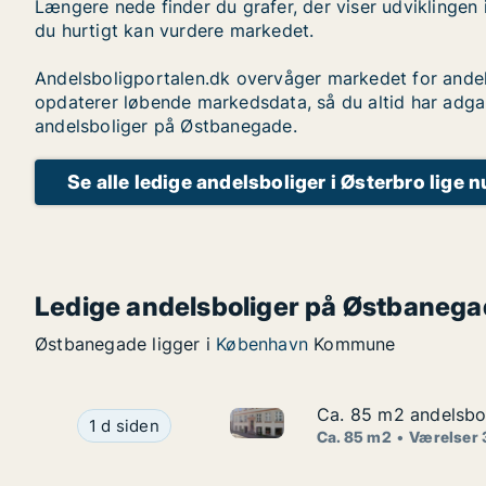
Længere nede finder du grafer, der viser udviklingen 
du hurtigt kan vurdere markedet.
Andelsboligportalen.dk overvåger markedet for andel
opdaterer løbende markedsdata, så du altid har adga
andelsboliger på Østbanegade.
Se alle ledige andelsboliger i Østerbro lige n
Ledige andelsboliger på Østbaneg
Østbanegade ligger i
København
Kommune
Ca. 85 m2 andelsbol
Ca. 85 m2 andelsbol
Ca. 85 m2 andelsbolig til sal
Ca. 85 m2 andelsbolig til salg i 1070 Københav
1 d siden
Ca. 85 m2
Værelser 