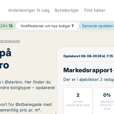
Andelsboliger til salg
Bytteboliger
Find køber
 24h
13
Seneste opdater
Notifikationer om nye boliger
7
stbanegade
 på
Opdateret 08-08-2026 kl. 7:15
ro
Markedsrapport
Der er i øjeblikket 2 led
i Østerbro. Her finder du
 andre boligtyper – opdateret
2
0%
LEDIGE
ÆNDRING
pport for Østbanegade med
ANDELSBOLIGER
SENESTE 
DAGE
emsnitlig pris pr. m².