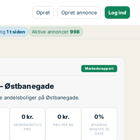
Opret
Opret annonce
Log ind
ing
1 t siden
Aktive annoncer
998
Markedsrapport
 – Østbanegade
ige andelsboliger på Østbanegade.
0 kr.
0 kr.
0%
GENNEMSNITLIG
PRIS PER M2
ÆNDRING
7
PRIS
SENESTE 30
DAGE