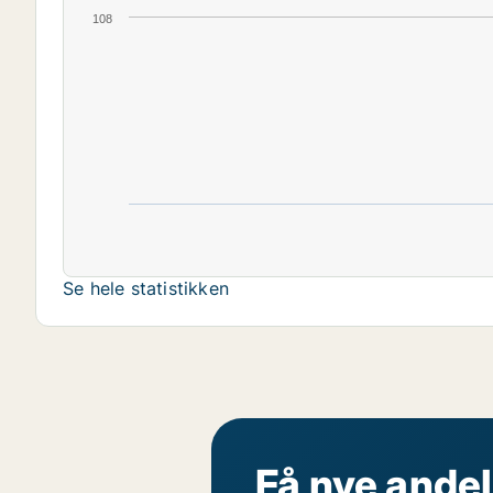
108
Se hele statistikken
Få nye andel