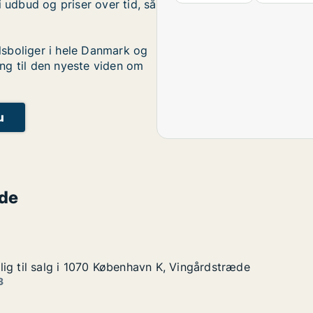
i udbud og priser over tid, så
sboliger i hele Danmark og
ng til den nyeste viden om
u
ade
ig til salg i 1070 København K, Vingårdstræde
ig til salg i 1070 København K, Vingårdstræde
g i 1070 København K, Vingårdstræde
n K, Vingårdstræde
3