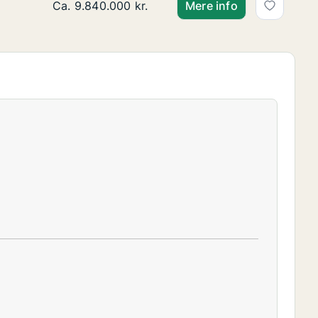
Ca. 110 m2 andelsbolig til salg på 1900 Frederi
Ca. 9.840.000 kr.
Mere info