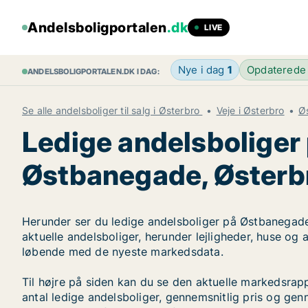
Andelsboligportalen
.dk
LIVE
Nye i dag
1
Opdaterede
ANDELSBOLIGPORTALEN.DK I DAG:
Se alle andelsboliger til salg i Østerbro
Veje i Østerbro
Ø
Ledige andelsboliger
Østbanegade, Østerb
Herunder ser du ledige andelsboliger på Østbanegade 
aktuelle andelsboliger, herunder lejligheder, huse og
løbende med de nyeste markedsdata.
Til højre på siden kan du se den aktuelle markedsra
antal ledige andelsboliger, gennemsnitlig pris og genn