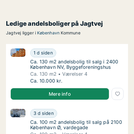
Ledige andelsboliger på Jagtvej
Jagtvej ligger i
København
Kommune
Ca. 130 m2 andelsbolig til salg i 2400 København N
Ca. 130 m2 andelsbolig til salg i 2400 Køb
1 d siden
Ca. 130 m2 andelsbolig til salg i 2400 Køb
Ca. 130 m2 andelsbolig til salg i 2400
København NV, Byggeforeningshus
Ca. 130 m2
Værelser 4
Ca. 130 m2 andelsbolig til salg i 2400 Køb
Ca. 10.000 kr.
Mere info
Ca. 100 m2 andelsbolig til salg på 2100 København 
Ca. 100 m2 andelsbolig til salg på 2100 Kø
3 d siden
Ca. 100 m2 andelsbolig til salg på 2100 Kø
Ca. 100 m2 andelsbolig til salg på 2100
København Ø, vardegade