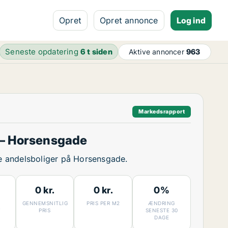
Opret
Opret annonce
Log ind
Seneste opdatering
6 t siden
Aktive annoncer
963
Markedsrapport
– Horsensgade
ige andelsboliger på Horsensgade.
0 kr.
0 kr.
0%
GENNEMSNITLIG
PRIS PER M2
ÆNDRING
7
PRIS
SENESTE 30
DAGE