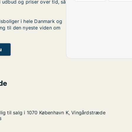
i udbud og priser over tid, så
sboliger i hele Danmark og
ng til den nyeste viden om
u
de
ig til salg i 1070 København K, Vingårdstræde
ig til salg i 1070 København K, Vingårdstræde
g i 1070 København K, Vingårdstræde
n K, Vingårdstræde
3