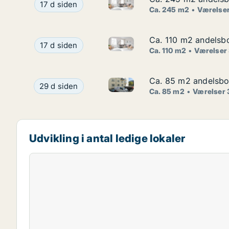
Ca. 245 m2 andelsbolig til sa
Ca. 245 m2 andelsbolig til salg på 1900 Frederik
17 d siden
Ca. 245 m2
Værelser
Ca. 110 m2 andelsbo
Ca. 110 m2 andelsbo
Ca. 110 m2 andelsbolig til sal
Ca. 110 m2 andelsbolig til salg på 1900 Frederik
17 d siden
Ca. 110 m2
Værelser
Ca. 85 m2 andelsbol
Ca. 85 m2 andelsbol
Ca. 85 m2 andelsbolig til sal
Ca. 85 m2 andelsbolig til salg på 2100 Københav
29 d siden
Ca. 85 m2
Værelser 
Udvikling i antal ledige lokaler