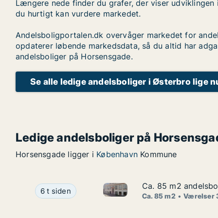
Længere nede finder du grafer, der viser udviklingen 
du hurtigt kan vurdere markedet.
Andelsboligportalen.dk overvåger markedet for andel
opdaterer løbende markedsdata, så du altid har adga
andelsboliger på Horsensgade.
Se alle ledige andelsboliger i Østerbro lige n
Ledige andelsboliger på Horsensga
Horsensgade ligger i
København
Kommune
Ca. 85 m2 andelsbol
Ca. 85 m2 andelsbol
Ca. 85 m2 andelsbolig til sal
Ca. 85 m2 andelsbolig til salg i 1070 Københav
6 t siden
Ca. 85 m2
Værelser 