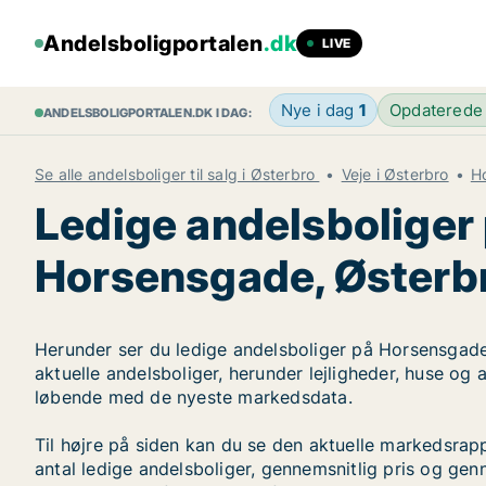
Andelsboligportalen
.dk
LIVE
Nye i dag
1
Opdaterede
ANDELSBOLIGPORTALEN.DK I DAG:
Se alle andelsboliger til salg i Østerbro
Veje i Østerbro
H
Ledige andelsboliger
Horsensgade, Østerb
Herunder ser du ledige andelsboliger på Horsensgade 
aktuelle andelsboliger, herunder lejligheder, huse og
løbende med de nyeste markedsdata.
Til højre på siden kan du se den aktuelle markedsra
antal ledige andelsboliger, gennemsnitlig pris og genn