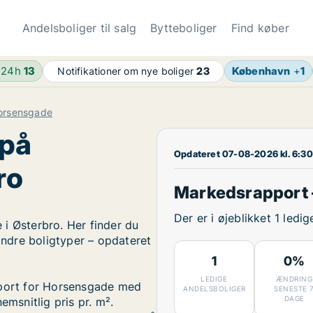
Andelsboliger til salg
Bytteboliger
Find køber
 24h
13
København
+
1
Notifikationer om nye boliger
23
orsensgade
 på
Opdateret 07-08-2026 kl. 6:30
ro
Markedsrapport 
Der er i øjeblikket 1 led
i Østerbro. Her finder du
 andre boligtyper – opdateret
1
0%
LEDIGE
ÆNDRING
pport for Horsensgade med
ANDELSBOLIGER
SENESTE 
DAGE
emsnitlig pris pr. m².