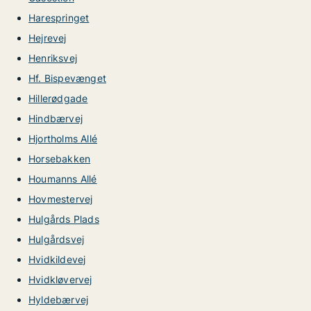
Harespringet
Hejrevej
Henriksvej
Hf. Bispevænget
Hillerødgade
Hindbærvej
Hjortholms Allé
Horsebakken
Houmanns Allé
Hovmestervej
Hulgårds Plads
Hulgårdsvej
Hvidkildevej
Hvidkløvervej
Hyldebærvej