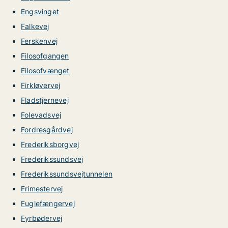
Engsvinget
Falkevej
Ferskenvej
Filosofgangen
Filosofvænget
Firkløvervej
Fladstjernevej
Folevadsvej
Fordresgårdvej
Frederiksborgvej
Frederikssundsvej
Frederikssundsvejtunnelen
Frimestervej
Fuglefængervej
Fyrbødervej