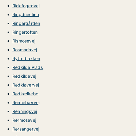
Ridefogedvej
Ringduestien
Ringergården
Ringertoften
Rismosevej
Rosmarinvej
Rytterbakken
Rødkilde Plads
Rødkildevej
Rødkløvervej
Rødkælkebo
Rønnebærvej
Rønningsvej
Rørmosevej
Rørsangervej