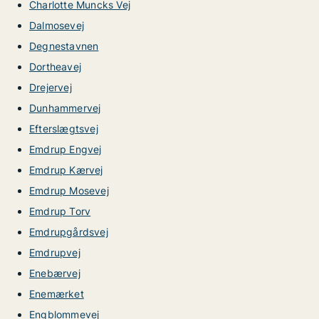
Charlotte Muncks Vej
Dalmosevej
Degnestavnen
Dortheavej
Drejervej
Dunhammervej
Efterslægtsvej
Emdrup Engvej
Emdrup Kærvej
Emdrup Mosevej
Emdrup Torv
Emdrupgårdsvej
Emdrupvej
Enebærvej
Enemærket
Engblommevej