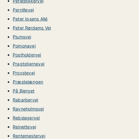
Perlestikkervej
Pernillevej
Peter Ipsens Allé
Peter Rørdams Vej
Plumsvej
Pomonavej
Postholdervej
Pragtstjernevej
Provstevej
Præstelængen
På Bjerget
Rabarbervej
Ravneholmsvej
Rebslagervej
Reinettevej
Rentemestervej