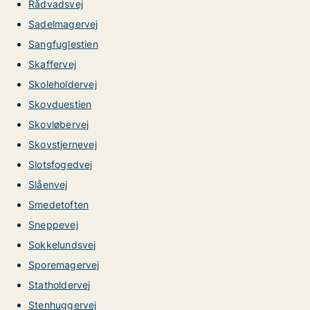
Rådvadsvej
Sadelmagervej
Sangfuglestien
Skaffervej
Skoleholdervej
Skovduestien
Skovløbervej
Skovstjernevej
Slotsfogedvej
Slåenvej
Smedetoften
Sneppevej
Sokkelundsvej
Sporemagervej
Statholdervej
Stenhuggervej