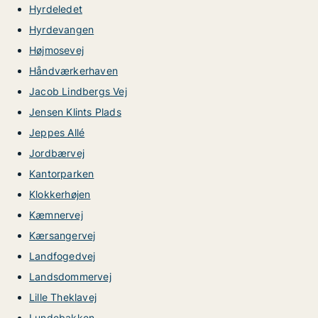
Hyrdeledet
Hyrdevangen
Højmosevej
Håndværkerhaven
Jacob Lindbergs Vej
Jensen Klints Plads
Jeppes Allé
Jordbærvej
Kantorparken
Klokkerhøjen
Kæmnervej
Kærsangervej
Landfogedvej
Landsdommervej
Lille Theklavej
Lundebakken