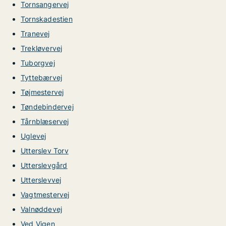
Tornsangervej
Tornskadestien
Tranevej
Trekløvervej
Tuborgvej
Tyttebærvej
Tøjmestervej
Tøndebindervej
Tårnblæservej
Uglevej
Utterslev Torv
Utterslevgård
Utterslevvej
Vagtmestervej
Valnøddevej
Ved Vigen