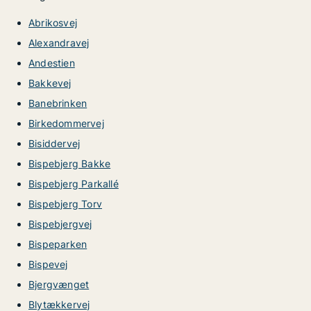
Abrikosvej
Alexandravej
Andestien
Bakkevej
Banebrinken
Birkedommervej
Bisiddervej
Bispebjerg Bakke
Bispebjerg Parkallé
Bispebjerg Torv
Bispebjergvej
Bispeparken
Bispevej
Bjergvænget
Blytækkervej