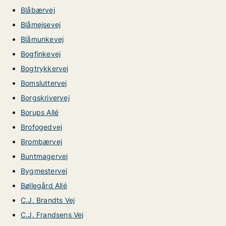
Blåbærvej
Blåmejsevej
Blåmunkevej
Bogfinkevej
Bogtrykkervej
Bomsluttervej
Borgskrivervej
Borups Allé
Brofogedvej
Brombærvej
Buntmagervej
Bygmestervej
Bøllegård Allé
C.J. Brandts Vej
C.J. Frandsens Vej