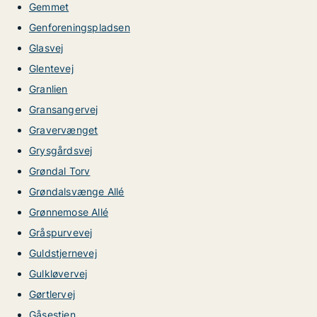
Gemmet
Genforeningspladsen
Glasvej
Glentevej
Granlien
Gransangervej
Gravervænget
Grysgårdsvej
Grøndal Torv
Grøndalsvænge Allé
Grønnemose Allé
Gråspurvevej
Guldstjernevej
Gulkløvervej
Gørtlervej
Gåsestien