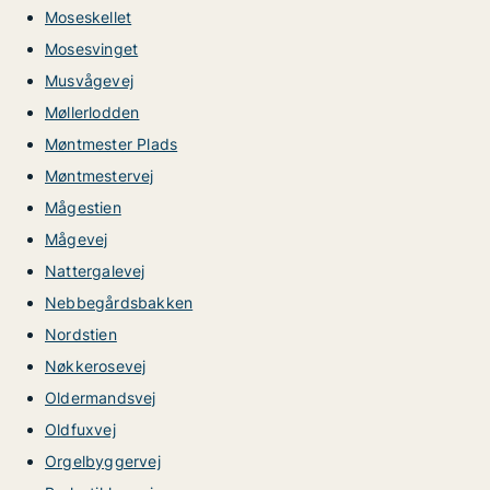
Moseskellet
Mosesvinget
Musvågevej
Møllerlodden
Møntmester Plads
Møntmestervej
Mågestien
Mågevej
Nattergalevej
Nebbegårdsbakken
Nordstien
Nøkkerosevej
Oldermandsvej
Oldfuxvej
Orgelbyggervej