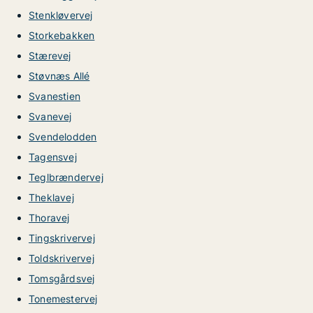
Stenkløvervej
Storkebakken
Stærevej
Støvnæs Allé
Svanestien
Svanevej
Svendelodden
Tagensvej
Teglbrændervej
Theklavej
Thoravej
Tingskrivervej
Toldskrivervej
Tomsgårdsvej
Tonemestervej