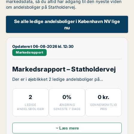
markedsdata, så du altid har adgang til den nyeste viden
om andelsboliger på Statholdervej.
Se alle ledige andelsboliger i København NV lige
nu
Opdateret 06-08-2026 kl. 12:30
Markedsrapport
Markedsrapport – Statholdervej
Der er i øjeblikket 2 ledige andelsboliger på
Statholdervej.
2
0%
0 kr.
LEDIGE
ÆNDRING
GENNEMSNITLIG
ANDELSBOLIGER
SENESTE 7 DAGE
PRIS
Læs mere