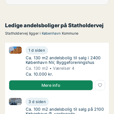
Ledige andelsboliger på Statholdervej
Statholdervej ligger i
København
Kommune
Ca. 130 m2 andelsbolig til salg i 2400 København N
Ca. 130 m2 andelsbolig til salg i 2400 Køb
1 d siden
Ca. 130 m2 andelsbolig til salg i 2400 Køb
Ca. 130 m2 andelsbolig til salg i 2400
København NV, Byggeforeningshus
Ca. 130 m2
Værelser 4
Ca. 130 m2 andelsbolig til salg i 2400 Køb
Ca. 10.000 kr.
Mere info
Ca. 100 m2 andelsbolig til salg på 2100 København 
Ca. 100 m2 andelsbolig til salg på 2100 Kø
3 d siden
Ca. 100 m2 andelsbolig til salg på 2100 Kø
Ca. 100 m2 andelsbolig til salg på 2100
København Ø, vardegade