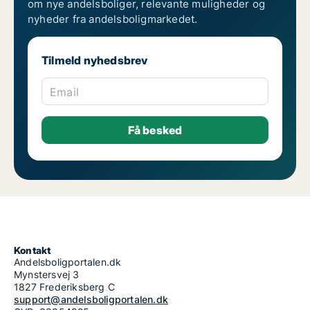
om nye andelsboliger, relevante muligheder og
nyheder fra andelsboligmarkedet.
Tilmeld nyhedsbrev
Email
Kontakt
Andelsboligportalen.dk
Mynstersvej 3
1827 Frederiksberg C
support@andelsboligportalen.dk