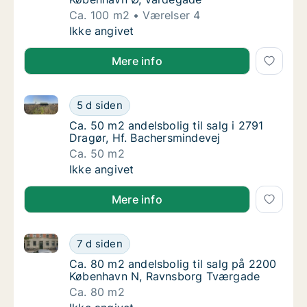
Ca. 100 m2
Værelser 4
Ca. 100 m2 andelsbolig til salg på 2100 Kø
Ikke angivet
Mere info
Ca. 50 m2 andelsbolig til salg i 2791 Dragør, Hf. Ba
Ca. 50 m2 andelsbolig til salg i 2791 Dragør
5 d siden
Ca. 50 m2 andelsbolig til salg i 2791 Dragør
Ca. 50 m2 andelsbolig til salg i 2791
Dragør, Hf. Bachersmindevej
Ca. 50 m2
Ca. 50 m2 andelsbolig til salg i 2791 Dragør
Ikke angivet
Mere info
Ca. 80 m2 andelsbolig til salg på 2200 København 
Ca. 80 m2 andelsbolig til salg på 2200 Kø
7 d siden
Ca. 80 m2 andelsbolig til salg på 2200 Kø
Ca. 80 m2 andelsbolig til salg på 2200
København N, Ravnsborg Tværgade
Ca. 80 m2