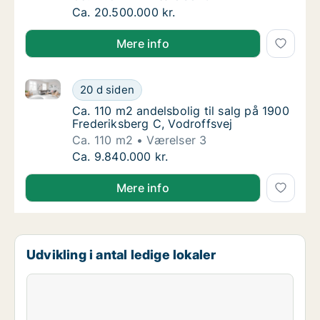
Ca. 245 m2 andelsbolig til salg på 1900 Fre
Ca. 20.500.000 kr.
Mere info
Ca. 110 m2 andelsbolig til salg på 1900 Frederiksber
Ca. 110 m2 andelsbolig til salg på 1900 Fred
20 d siden
Ca. 110 m2 andelsbolig til salg på 1900 Fred
Ca. 110 m2 andelsbolig til salg på 1900
Frederiksberg C, Vodroffsvej
Ca. 110 m2
Værelser 3
Ca. 110 m2 andelsbolig til salg på 1900 Fred
Ca. 9.840.000 kr.
Mere info
Udvikling i antal ledige lokaler