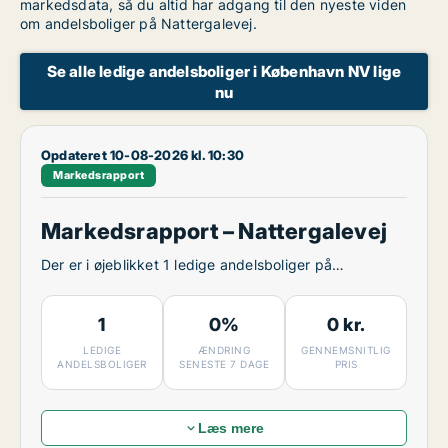
markedsdata, så du altid har adgang til den nyeste viden
om andelsboliger på Nattergalevej.
Se alle ledige andelsboliger i København NV lige
nu
Opdateret 10-08-2026 kl. 10:30
Markedsrapport
Markedsrapport – Nattergalevej
Der er i øjeblikket 1 ledige andelsboliger på
Nattergalevej.
1
0%
0 kr.
LEDIGE
ÆNDRING
GENNEMSNITLIG
ANDELSBOLIGER
SENESTE 7 DAGE
PRIS
Læs mere