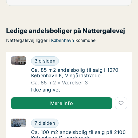
Ledige andelsboliger på Nattergalevej
Nattergalevej ligger i
København
Kommune
Ca. 85 m2 andelsbolig til salg i 1070 København K, 
Ca. 85 m2 andelsbolig til salg i 1070 Køben
3 d siden
Ca. 85 m2 andelsbolig til salg i 1070 Købe
Ca. 85 m2 andelsbolig til salg i 1070
København K, Vingårdstræde
Ca. 85 m2
Værelser 3
Ca. 85 m2 andelsbolig til salg i 1070 Køben
Ikke angivet
Mere info
Ca. 100 m2 andelsbolig til salg på 2100 København 
Ca. 100 m2 andelsbolig til salg på 2100 Kø
7 d siden
Ca. 100 m2 andelsbolig til salg på 2100 Kø
Ca. 100 m2 andelsbolig til salg på 2100
København Ø, vardegade