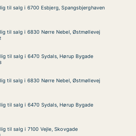
ig til salg i 6700 Esbjerg, Spangsbjerghaven
ig til salg i 6700 Esbjerg, Spangsbjerghaven
g i 6700 Esbjerg, Spangsbjerghaven
Spangsbjerghaven
ig til salg i 6830 Nørre Nebel, Østmøllevej
ig til salg i 6830 Nørre Nebel, Østmøllevej
 i 6830 Nørre Nebel, Østmøllevej
l, Østmøllevej
2
ig til salg i 6470 Sydals, Hørup Bygade
ig til salg i 6470 Sydals, Hørup Bygade
g i 6470 Sydals, Hørup Bygade
ørup Bygade
3
ig til salg i 6830 Nørre Nebel, Østmøllevej
ig til salg i 6830 Nørre Nebel, Østmøllevej
 i 6830 Nørre Nebel, Østmøllevej
l, Østmøllevej
ig til salg i 6470 Sydals, Hørup Bygade
ig til salg i 6470 Sydals, Hørup Bygade
g i 6470 Sydals, Hørup Bygade
ørup Bygade
g til salg i 7100 Vejle, Skovgade
g til salg i 7100 Vejle, Skovgade
 i 7100 Vejle, Skovgade
vgade
1