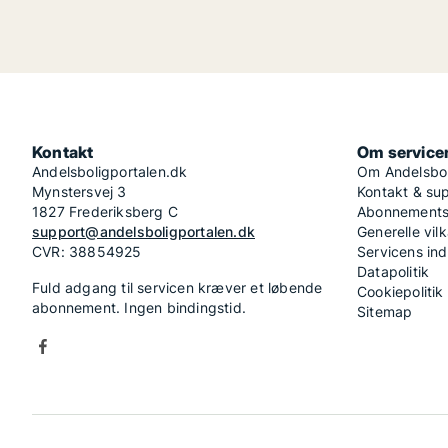
Kontakt
Om service
Andelsboligportalen.dk
Om Andelsbol
Mynstersvej 3
Kontakt & su
1827 Frederiksberg C
Abonnementsv
support@andelsboligportalen.dk
Generelle vilk
CVR: 38854925
Servicens in
Datapolitik
Fuld adgang til servicen kræver et løbende
Cookiepolitik
abonnement. Ingen bindingstid.
Sitemap