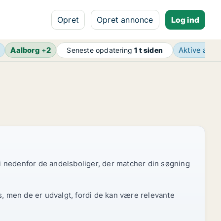
Opret
Opret annonce
Log ind
Aalborg
+
2
Aktive ann
Seneste opdatering
1 t siden
 vi nedenfor de andelsboliger, der matcher din søgning
s, men de er udvalgt, fordi de kan være relevante