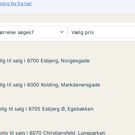
ning forfra her
.
tørrelse søges?
Vælg pris
ig til salg i 6700 Esbjerg, Norgesgade
ig til salg i 6700 Esbjerg, Norgesgade
g i 6700 Esbjerg, Norgesgade
Norgesgade
ig til salg i 6000 Kolding, Markdanersgade
ig til salg i 6000 Kolding, Markdanersgade
g i 6000 Kolding, Markdanersgade
 Markdanersgade
lig til salg i 6705 Esbjerg Ø, Egebakken
lig til salg i 6705 Esbjerg Ø, Egebakken
lg i 6705 Esbjerg Ø, Egebakken
Ø, Egebakken
ig til salg i 6070 Christiansfeld, Luneparken
ig til salg i 6070 Christiansfeld, Luneparken
g i 6070 Christiansfeld, Luneparken