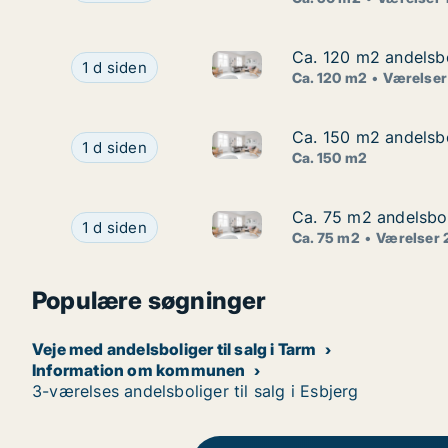
Ca. 120 m2 andelsbol
Ca. 120 m2 andelsbol
Ca. 120 m2 andelsbolig til sal
Ca. 120 m2 andelsbolig til salg i 6100 Haderslev
1 d siden
Ca. 120 m2
Værelser
Ca. 150 m2 andelsbo
Ca. 150 m2 andelsbo
Ca. 150 m2 andelsbolig til sa
Ca. 150 m2 andelsbolig til salg i 6000 Kolding
1 d siden
Ca. 150 m2
Ca. 75 m2 andelsboli
Ca. 75 m2 andelsboli
Ca. 75 m2 andelsbolig til salg
Ca. 75 m2 andelsbolig til salg i 6100 Haderslev,
1 d siden
Ca. 75 m2
Værelser 
Populære søgninger
Veje med andelsboliger til salg i Tarm
Information om kommunen
3-værelses andelsboliger til salg i Esbjerg