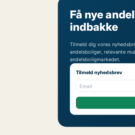
Få nye andel
indbakke
Tilmeld dig vores nyhedsbr
andelsboliger, relevante mu
andelsboligmarkedet.
Tilmeld nyhedsbrev
Email