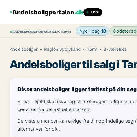
Andelsboligportalen
.dk
LIVE
Nye i dag
13
Opdatere
ANDELSBOLIGPORTALEN.DK I DAG:
Andelsboliger
Region Sydjylland
Tarm
3-værelses
Andelsboliger til salg i T
Disse andelsboliger ligger tættest på din sø
Vi har i øjeblikket ikke registreret nogen ledige and
bedst ud fra det aktuelle marked.
De viste annoncer kan afvige fra din oprindelige søgn
alternativer for dig.