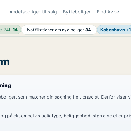
Andelsboliger til salg
Bytteboliger
Find køber
de 24h
14
København
+
1
Notifikationer om nye boliger
34
arm
gning
elsboliger, som matcher din søgning helt præcist. Derfor viser
ing på eksempelvis boligtype, beliggenhed, størrelse eller pri