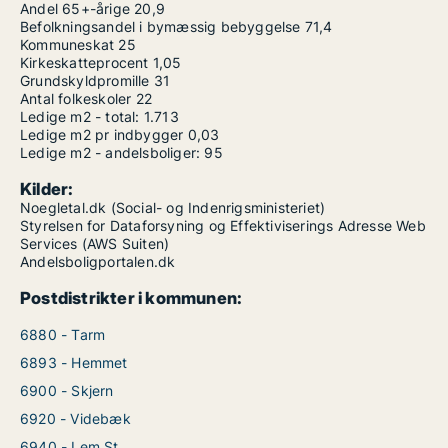
Andel 65+-årige
20,9
Befolkningsandel i bymæssig bebyggelse
71,4
Kommuneskat
25
Kirkeskatteprocent
1,05
Grundskyldpromille
31
Antal folkeskoler
22
Ledige m2 - total:
1.713
Ledige m2 pr indbygger
0,03
Ledige m2 - andelsboliger:
95
Kilder:
Noegletal.dk (Social- og Indenrigsministeriet)
Styrelsen for Dataforsyning og Effektiviserings Adresse Web
Services (AWS Suiten)
Andelsboligportalen.dk
Postdistrikter i kommunen:
6880 - Tarm
6893 - Hemmet
6900 - Skjern
6920 - Videbæk
6940 - Lem St