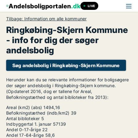
Andelsboligportalen
.dk
LIVE
Tilbage: Information om alle kommuner
Ringkøbing-Skjern Kommune
- info for dig der søger
andelsbolig
Søg andelsbolig i Ringkøbing-Skjern Kommune
Herunder kan du se relevante informationer for boligsøgere
der søger andelsbolig i Ringkøbing-Skjern kommune.
(Opdateret 2016, dog er tallene for Areal,
Befolkningstæthed og antal biblioteker fra 2013):
Areal (km2) (abs)
1494,16
Befolkningstæthed (indb/km2)
39
Antal biblioteker
5
Indbyggertal 1. januar
57139
Andel 0-17-årige
22
Andel 17-64-årige
58,6