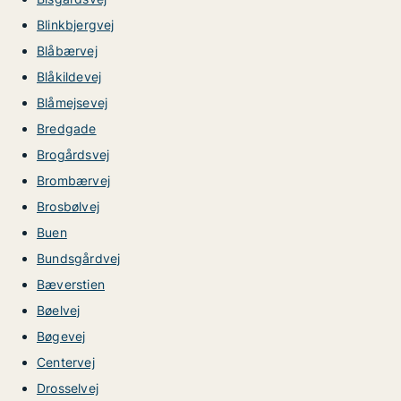
Blinkbjergvej
Blåbærvej
Blåkildevej
Blåmejsevej
Bredgade
Brogårdsvej
Brombærvej
Brosbølvej
Buen
Bundsgårdvej
Bæverstien
Bøelvej
Bøgevej
Centervej
Drosselvej