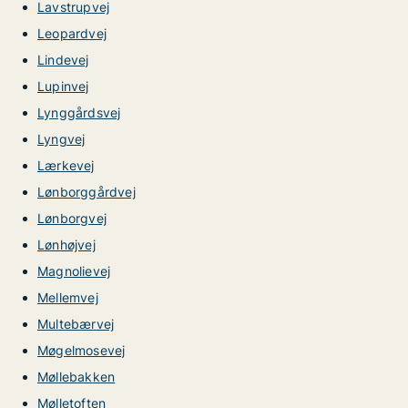
Lavstrupvej
Leopardvej
Lindevej
Lupinvej
Lynggårdsvej
Lyngvej
Lærkevej
Lønborggårdvej
Lønborgvej
Lønhøjvej
Magnolievej
Mellemvej
Multebærvej
Møgelmosevej
Møllebakken
Mølletoften