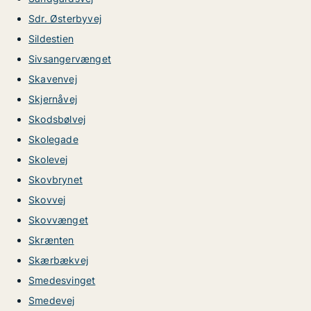
Sdr. Østerbyvej
Sildestien
Sivsangervænget
Skavenvej
Skjernåvej
Skodsbølvej
Skolegade
Skolevej
Skovbrynet
Skovvej
Skovvænget
Skrænten
Skærbækvej
Smedesvinget
Smedevej