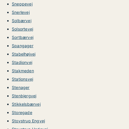
Sneppevej
Snerlevej
Solbærvej
Solsortevej
Sortbærvej
Spangager
Stabelhøjvej
Stadionvej
Stakmeden
Stationsvej
Stenager
Stenbjergvej
Stikkelsbærvej
Storegade
Stovstrup Engvej