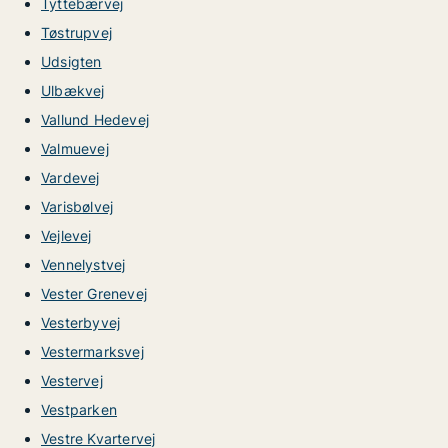
Tyttebærvej
Tøstrupvej
Udsigten
Ulbækvej
Vallund Hedevej
Valmuevej
Vardevej
Varisbølvej
Vejlevej
Vennelystvej
Vester Grenevej
Vesterbyvej
Vestermarksvej
Vestervej
Vestparken
Vestre Kvartervej