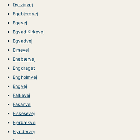
Dyrvigvej
Egebjergvej
Egevej
Egvad Kirkevej
Egvadvej
Elmevej
Enebærvej
Engdraget
Engholmvej
Engvej
Falkevej
Fasanvej
Fiskesøvej
Fjerbækvej
Flyndervej