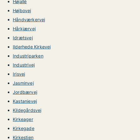
Højallé
Højbovej
Håndværkervej
Hårkjærvej
Idrætsvej
Ilderhede Kirkevej
Industriparken
Industrivej
Irisvej
Jasminvej
Jordbærvej
Kastanievej
Kildegårdsvej
Kirkeager
Kirkegade
Kirkestien