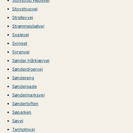
Stovstrup Hedevej
Stovstrupvej
Strellevvej
Strømmesbølvej
Svalevej
Svinget
Syrenvej
Sønder Hårkjærvej
Sønderdigervej
Søndereng
Søndergade
Søndermarksvej
Søndertoften
Søparken
Søvej
Tanholmvej