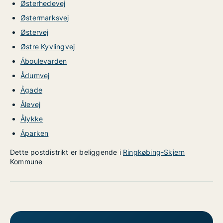
Østerhedevej
Østermarksvej
Østervej
Østre Kyvlingvej
Åboulevarden
Ådumvej
Ågade
Ålevej
Ålykke
Åparken
Dette postdistrikt er beliggende i
Ringkøbing-Skjern
Kommune