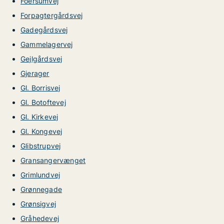
Foersumvej
Forpagtergårdsvej
Gadegårdsvej
Gammelagervej
Gejlgårdsvej
Gjerager
Gl. Borrisvej
Gl. Botoftevej
Gl. Kirkevej
Gl. Kongevej
Glibstrupvej
Gransangervænget
Grimlundvej
Grønnegade
Grønsigvej
Gråhedevej