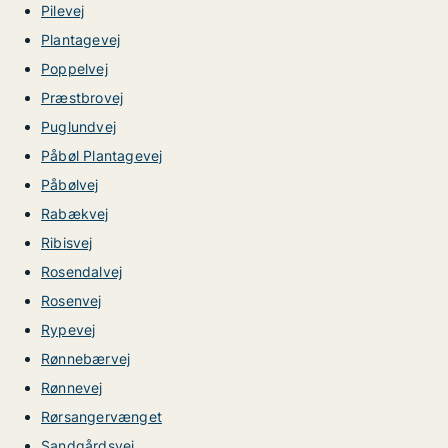
Pilevej
Plantagevej
Poppelvej
Præstbrovej
Puglundvej
Påbøl Plantagevej
Påbølvej
Rabækvej
Ribisvej
Rosendalvej
Rosenvej
Rypevej
Rønnebærvej
Rønnevej
Rørsangervænget
Sandgårdsvej