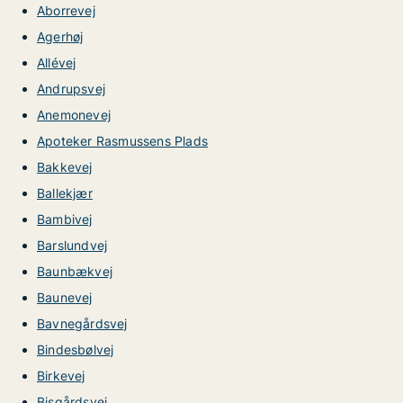
Aborrevej
Agerhøj
Allévej
Andrupsvej
Anemonevej
Apoteker Rasmussens Plads
Bakkevej
Ballekjær
Bambivej
Barslundvej
Baunbækvej
Baunevej
Bavnegårdsvej
Bindesbølvej
Birkevej
Bisgårdsvej