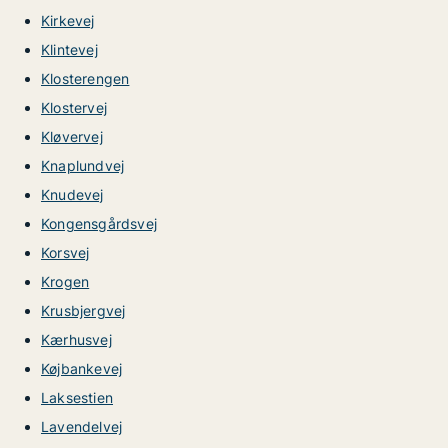
Kirkevej
Klintevej
Klosterengen
Klostervej
Kløvervej
Knaplundvej
Knudevej
Kongensgårdsvej
Korsvej
Krogen
Krusbjergvej
Kærhusvej
Køjbankevej
Laksestien
Lavendelvej