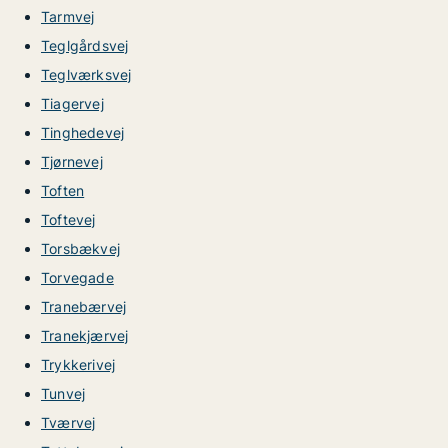
Tarmvej
Teglgårdsvej
Teglværksvej
Tiagervej
Tinghedevej
Tjørnevej
Toften
Toftevej
Torsbækvej
Torvegade
Tranebærvej
Tranekjærvej
Trykkerivej
Tunvej
Tværvej