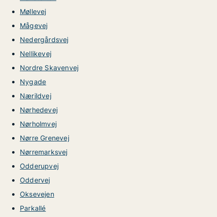
Møllevej
Mågevej
Nedergårdsvej
Nellikevej
Nordre Skavenvej
Nygade
Nærildvej
Nørhedevej
Nørholmvej
Nørre Grenevej
Nørremarksvej
Odderupvej
Oddervej
Oksevejen
Parkallé