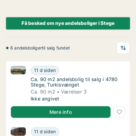
Få besked om nye andelsboliger i Stege
6 andelsboligertil salg fundet
Ca. 90 m2 andelsbolig til salg i 4780 Stege, Turkisv
Ca. 90 m2 andelsbolig til salg i 4780 Stege
11 d siden
Ca. 90 m2 andelsbolig til salg i 4780 Stege
Ca. 90 m2 andelsbolig til salg i 4780
Stege, Turkisvænget
Ca. 90 m2
Værelser 3
Ca. 90 m2 andelsbolig til salg i 4780 Stege
Ikke angivet
Mere info
Ca. 100 m2 andelsbolig til salg i 4780 Stege, Sundve
Ca. 100 m2 andelsbolig til salg i 4780 Stege
11 d siden