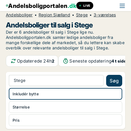
Andelsboligportalen
.dk
LIVE
Andelsboliger
Region Sjælland
Stege
3-værelses
Andelsboliger til salg i Stege
Der er 6 andelsboliger til salg i Stege lige nu.
Andelsboligportalen.dk samler ledige andelsboliger fra
mange forskellige dele af markedet, så du lettere kan skabe
overblik over relevante andelsboliger til salg i Stege.
Opdaterede 24h
Seneste opdatering
2
4 t siden
Stege
Søg
Inkludér bytte
Størrelse
Pris