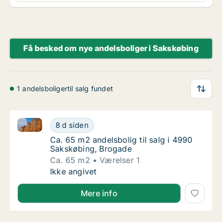
Få besked om nye andelsboliger i Sakskøbing
1 andelsboligertil salg fundet
Ca. 65 m2 andelsbolig til salg i 4990 Sakskøbing, B
Ca. 65 m2 andelsbolig til salg i 4990 Saksk
8 d siden
Ca. 65 m2 andelsbolig til salg i 4990 Saksk
Ca. 65 m2 andelsbolig til salg i 4990
Sakskøbing, Brogade
Ca. 65 m2
Værelser 1
Ca. 65 m2 andelsbolig til salg i 4990 Saksk
Ikke angivet
Mere info