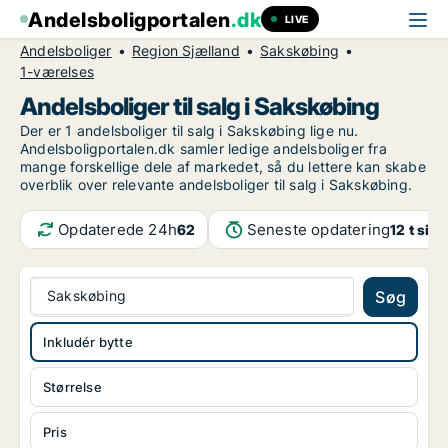
Andelsboligportalen
.dk
LIVE
Andelsboliger
Region Sjælland
Sakskøbing
1-værelses
Andelsboliger til salg i Sakskøbing
Der er 1 andelsboliger til salg i Sakskøbing lige nu.
Andelsboligportalen.dk samler ledige andelsboliger fra
mange forskellige dele af markedet, så du lettere kan skabe
overblik over relevante andelsboliger til salg i Sakskøbing.
Opdaterede 24h
Seneste opdatering
62
12 t sid
Sakskøbing
Søg
Inkludér bytte
Størrelse
Pris