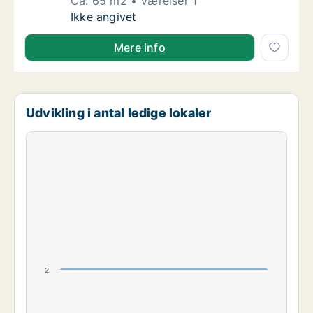
Ca. 65 m2
Værelser 1
Ca. 65 m2 andelsbolig til salg i 4990 Saksk
Ikke angivet
Mere info
Udvikling i antal ledige lokaler
2