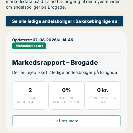
markedsdata, så du altid har adgang til den nyeste viden
om andelsboliger på Brogade.
Se alle ledige andelsboliger i Sakskøbing lige nu
Opdateret 07-08-2026 kl. 14:45
Markedsrapport
Markedsrapport – Brogade
Der er i øjeblikket 2 ledige andelsboliger på Brogade.
2
0%
0 kr.
LEDIGE
ÆNDRING
GENNEMSNITLIG
ANDELSBOLIGER
SENESTE 7 DAGE
PRIS
Læs mere