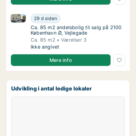
Ca. 85 m2 andelsbolig til salg på 2100 København Ø,
Ca. 85 m2 andelsbolig til salg på 2100 Købe
29 d siden
Ca. 85 m2 andelsbolig til salg på 2100 Købe
Ca. 85 m2 andelsbolig til salg på 2100
København Ø, Vejlegade
Ca. 85 m2
Værelser 3
Ca. 85 m2 andelsbolig til salg på 2100 Købe
Ikke angivet
Mere info
Udvikling i antal ledige lokaler