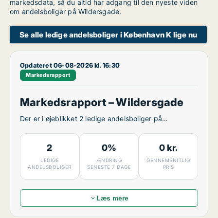
markedsdata, så du altid har adgang til den nyeste viden
om andelsboliger på Wildersgade.
Se alle ledige andelsboliger i København K lige nu
Opdateret 06-08-2026 kl. 16:30
Markedsrapport
Markedsrapport – Wildersgade
Der er i øjeblikket 2 ledige andelsboliger på
Wildersgade.
2
0%
0 kr.
LEDIGE
ÆNDRING
GENNEMSNITLIG
ANDELSBOLIGER
SENESTE 7 DAGE
PRIS
Læs mere