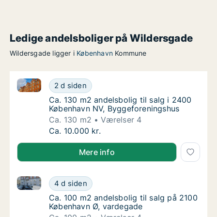
Ledige andelsboliger på Wildersgade
Wildersgade ligger i
København
Kommune
Ca. 130 m2 andelsbolig til salg i 2400 København N
Ca. 130 m2 andelsbolig til salg i 2400 Køb
2 d siden
Ca. 130 m2 andelsbolig til salg i 2400 Køb
Ca. 130 m2 andelsbolig til salg i 2400
København NV, Byggeforeningshus
Ca. 130 m2
Værelser 4
Ca. 130 m2 andelsbolig til salg i 2400 Køb
Ca. 10.000 kr.
Mere info
Ca. 100 m2 andelsbolig til salg på 2100 København 
Ca. 100 m2 andelsbolig til salg på 2100 Kø
4 d siden
Ca. 100 m2 andelsbolig til salg på 2100 Kø
Ca. 100 m2 andelsbolig til salg på 2100
København Ø, vardegade