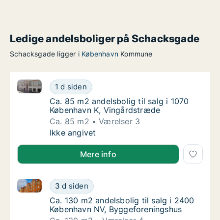
Ledige andelsboliger på Schacksgade
Schacksgade ligger i
København
Kommune
Ca. 85 m2 andelsbolig til salg i 1070 København K, 
Ca. 85 m2 andelsbolig til salg i 1070 Køben
1 d siden
Ca. 85 m2 andelsbolig til salg i 1070 Købe
Ca. 85 m2 andelsbolig til salg i 1070
København K, Vingårdstræde
Ca. 85 m2
Værelser 3
Ca. 85 m2 andelsbolig til salg i 1070 Køben
Ikke angivet
Mere info
Ca. 130 m2 andelsbolig til salg i 2400 København N
Ca. 130 m2 andelsbolig til salg i 2400 Køb
3 d siden
Ca. 130 m2 andelsbolig til salg i 2400 Køb
Ca. 130 m2 andelsbolig til salg i 2400
København NV, Byggeforeningshus