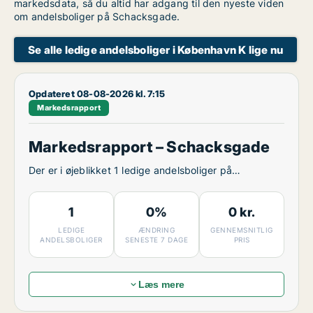
markedsdata, så du altid har adgang til den nyeste viden
om andelsboliger på Schacksgade.
Se alle ledige andelsboliger i København K lige nu
Opdateret 08-08-2026 kl. 7:15
Markedsrapport
Markedsrapport – Schacksgade
Der er i øjeblikket 1 ledige andelsboliger på
Schacksgade.
1
0%
0 kr.
LEDIGE
ÆNDRING
GENNEMSNITLIG
ANDELSBOLIGER
SENESTE 7 DAGE
PRIS
Læs mere